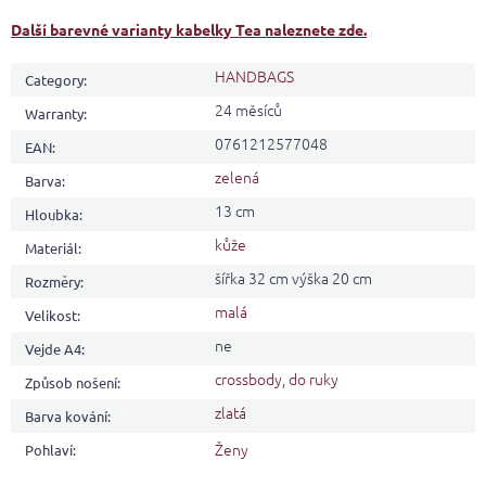
Další barevné varianty kabelky Tea naleznete zde.
HANDBAGS
Category
:
24 měsíců
Warranty
:
0761212577048
EAN
:
zelená
Barva
:
13 cm
Hloubka
:
kůže
Materiál
:
šířka 32 cm výška 20 cm
Rozměry
:
malá
Velikost
:
ne
Vejde A4
:
crossbody
,
do ruky
Způsob nošení
:
zlatá
Barva kování
:
Ženy
Pohlaví
: