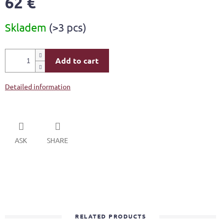
62 €
Measure
Skladem
(>3 pcs)
price:
Add to cart
Detailed information
ASK
SHARE
RELATED PRODUCTS