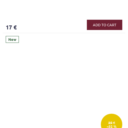
ADD TO CART
17 €
New
25 €
–32 %