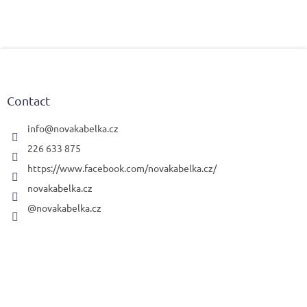
F
o
o
t
Contact
e
r
info
@
novakabelka.cz
226 633 875
https://www.facebook.com/novakabelka.cz/
novakabelka.cz
@novakabelka.cz