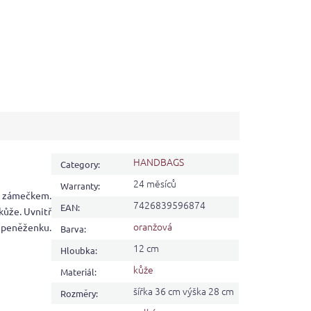
HANDBAGS
Category
:
24 měsíců
Warranty
:
m zámečkem.
7426839596874
EAN
:
kůže. Uvnitř
oranžová
 peněženku.
Barva
:
12 cm
Hloubka
:
kůže
Materiál
:
šířka 36 cm výška 28 cm
Rozměry
: