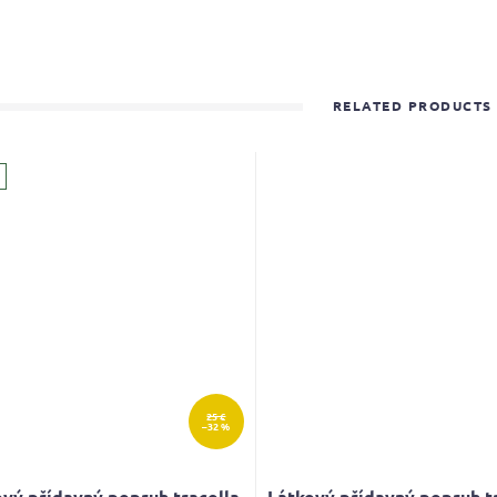
RELATED PRODUCTS
25 €
–32 %
vý přídavný popruh tracolla
Látkový přídavný popruh t