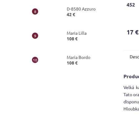
452
D-8580 Azzuro
42 €
The
avera
produ
17 €
Maria Lilla
rating
108 €
is
5,0
out
Desc
of
Maria Bordo
108 €
5
stars.
Produc
Velká k
Tato or
disponu
Hloubka 