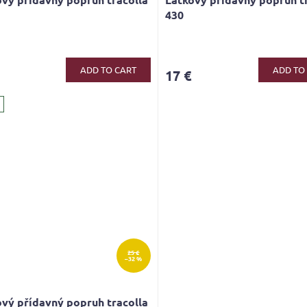
430
ADD TO CART
ADD TO
17 €
25 €
–32 %
vý přídavný popruh tracolla