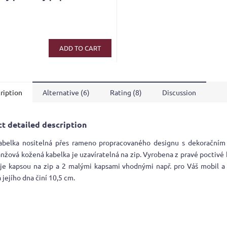
ge
ct
ADD TO CART
ription
Alternative (6)
Rating (8)
Discussion
t detailed description
abelka nositelná přes rameno propracovaného designu s dekorační
anžová kožená kabelka je uzavíratelná na zip. Vyrobena z pravé poctivé 
je kapsou na zip a 2 malými kapsami vhodnými např. pro Váš mobil a
jejího dna činí 10,5 cm.