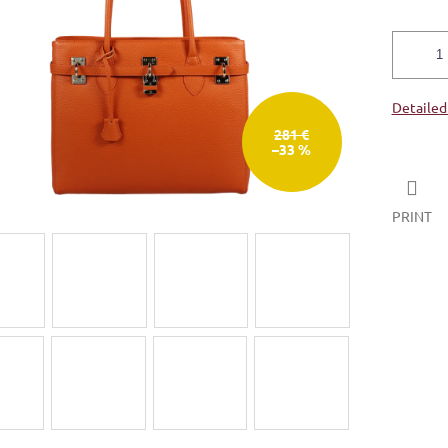
Detailed
281 €
–33 %
PRINT