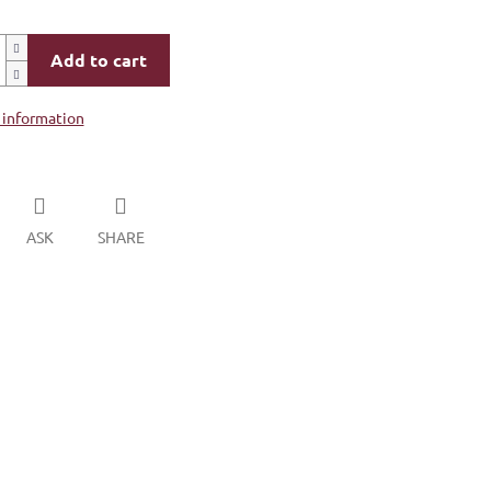
Add to cart
 information
ASK
SHARE