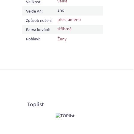
velká
Velikost
:
ano
Vejde A4
:
přes rameno
Způsob nošení
:
stříbrná
Barva kování
:
Ženy
Pohlaví
:
Toplist