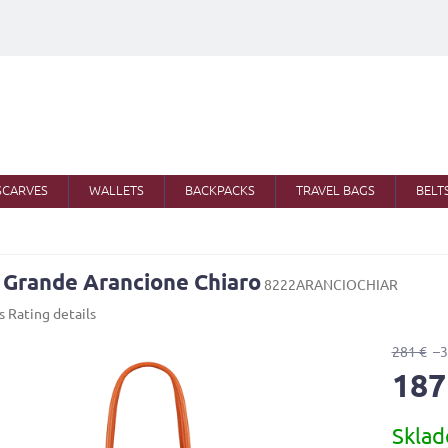
SCARVES
WALLETS
BACKPACKS
TRAVEL BAGS
BELT
 Grande Arancione Chiaro
8222ARANCIOCHIAR
s
Rating details
281 €
–
187
Measure
Skla
price: