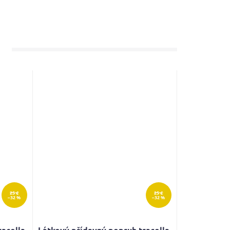
25 €
25 €
–32 %
–32 %
racolla
Látkový přídavný popruh tracolla