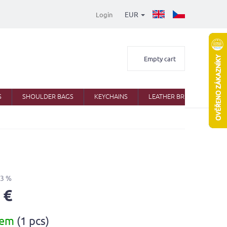
EUR
Login
Shopping
Empty cart
cart
S
SHOULDER BAGS
KEYCHAINS
LEATHER BRIEFCASES
33 %
 €
dem
(1 pcs)