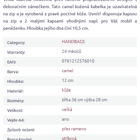
dekoračním zámečkem. Tato camel kožená kabelka je uzavíratelná
na zip a je vyrobená z pravé poctivé kůže. Uvnitř disponuje kapsou
na zip a 2 malými kapsami vhodnými např. pro Váš mobil a
peněženku. Hloubka jejího dna činí 10,5 cm.
HANDBAGS
Category
:
24 měsíců
Warranty
:
0761212576010
EAN
:
camel
Barva
:
12 cm
Hloubka
:
kůže
Materiál
:
šířka 36 cm výška 28 cm
Rozměry
:
velká
Velikost
:
ano
Vejde A4
:
přes rameno
Způsob nošení
:
stříbrná
Barva kování
: