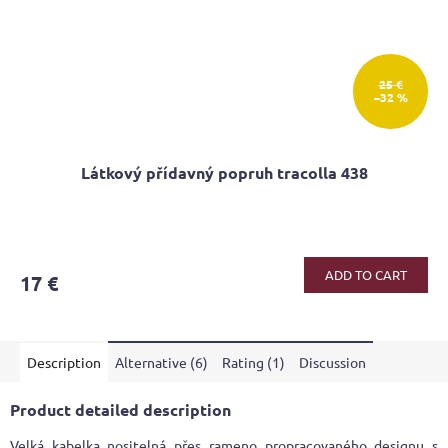
25 €
–32 %
Látkový přídavný popruh tracolla 438
The
average
product
ADD TO CART
17 €
rating
is
5,0
out
Description
Alternative (6)
Rating (1)
Discussion
of
5
stars.
Product detailed description
Velká kabelka nositelná přes rameno propracovaného designu s