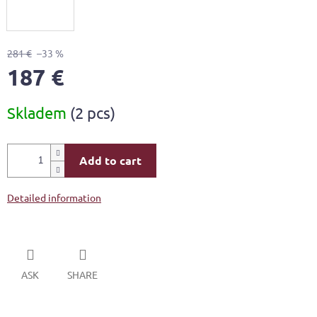
281 €
–33 %
187 €
Measure
Skladem
(2 pcs)
price:
Add to cart
Detailed information
ASK
SHARE