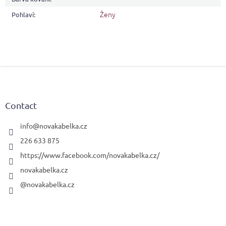
Ženy
Pohlaví
:
F
o
o
t
Contact
e
r
info
@
novakabelka.cz
226 633 875
https://www.facebook.com/novakabelka.cz/
novakabelka.cz
@novakabelka.cz