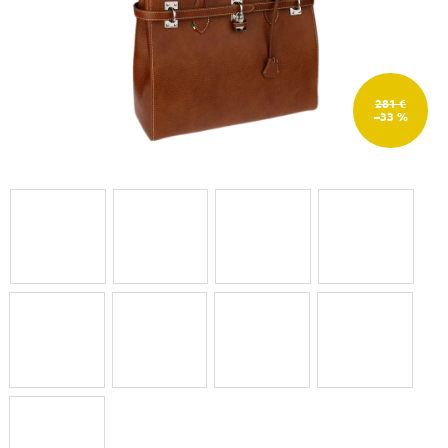
281 €
–33 %