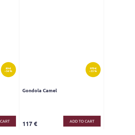
83 €
175 €
–34 %
–33 %
Gondola Camel
The
average
product
 CART
ADD TO CART
117 €
rating
is