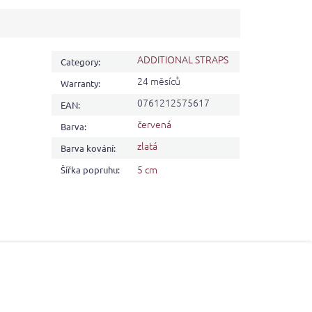
ADDITIONAL STRAPS
Category
:
24 měsíců
Warranty
:
0761212575617
EAN
:
červená
Barva
:
zlatá
Barva kování
:
5 cm
Šířka popruhu
: