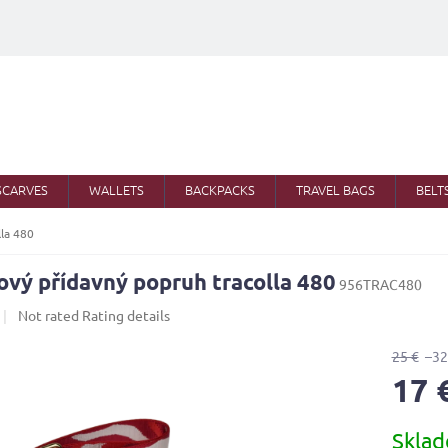
SCARVES
WALLETS
BACKPACKS
TRAVEL BAGS
BELT
lla 480
ový přídavný popruh tracolla 480
956TRAC480
The
Not rated
Rating details
average
product
25 €
–32
rating
17 
is
0,0
Measure
out
Skla
price:
of