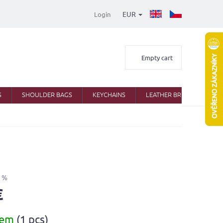
EUR
Login
Shopping
Empty cart
cart
S
SHOULDER BAGS
KEYCHAINS
LEATHER BRIEFCASES
 %
€
dem
(1 pcs)