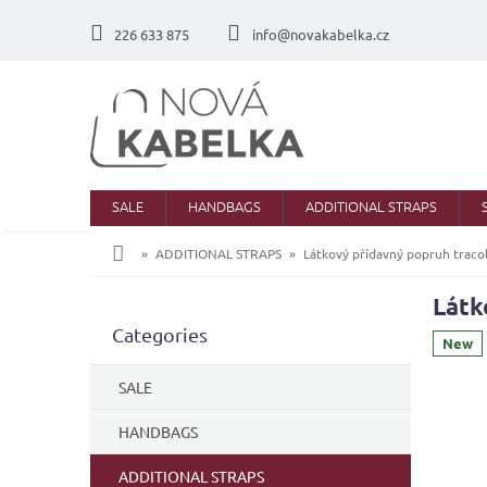
Skip
to
226 633 875
info@novakabelka.cz
content
SALE
HANDBAGS
ADDITIONAL STRAPS
Home
ADDITIONAL STRAPS
Látkový přídavný popruh traco
Látk
S
Skip
Categories
i
New
categories
d
e
SALE
b
a
HANDBAGS
r
ADDITIONAL STRAPS