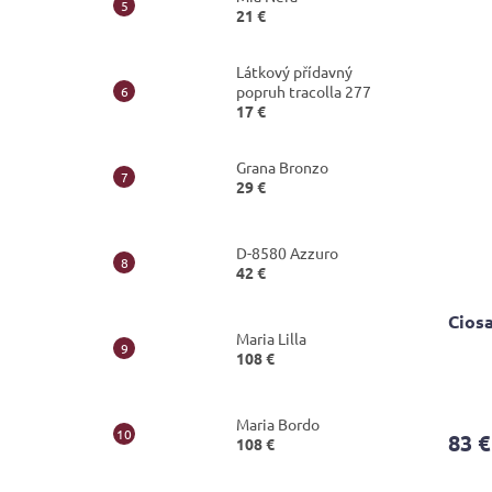
5,0
21 €
out
of
5
Látkový přídavný
stars.
popruh tracolla 277
17 €
Grana Bronzo
29 €
D-8580 Azzuro
42 €
Cios
Maria Lilla
108 €
The
avera
Maria Bordo
produ
83 €
108 €
rating
is
4,2