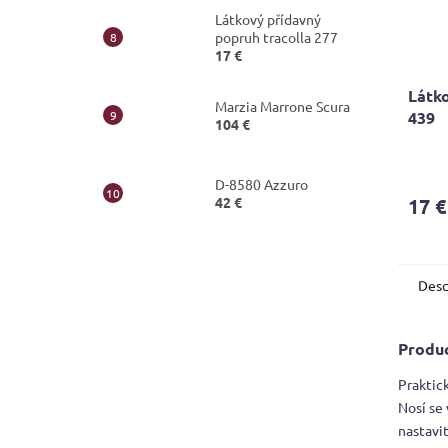
Látkový přídavný
popruh tracolla 277
17 €
Látko
Marzia Marrone Scura
439
104 €
D-8580 Azzuro
42 €
17 €
Desc
Produc
Praktic
Nosí se 
nastavi