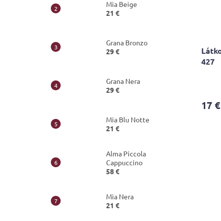
Mia Beige
21 €
Grana Bronzo
Látko
29 €
427
The
Grana Nera
avera
29 €
produ
17 €
rating
is
Mia Blu Notte
5,0
21 €
out
of
Alma Piccola
5
Cappuccino
stars.
58 €
Mia Nera
21 €