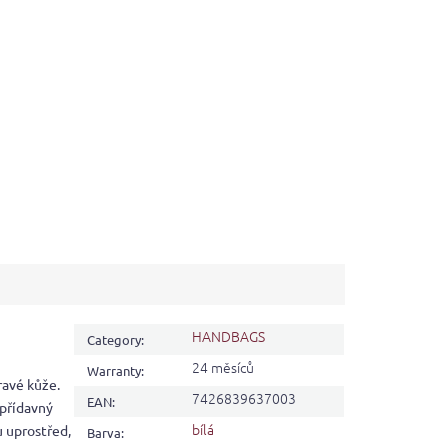
HANDBAGS
Category
:
24 měsíců
Warranty
:
ravé kůže.
7426839637003
EAN
:
 přídavný
bílá
u uprostřed,
Barva
: