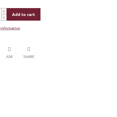
Add to cart
 information
ASK
SHARE