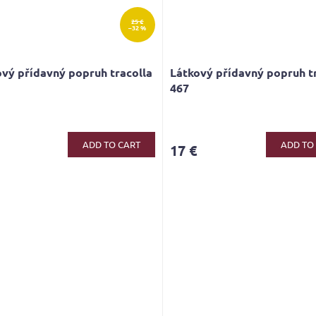
25 €
–32 %
vý přídavný popruh tracolla
Látkový přídavný popruh t
467
ge
ct
ADD TO CART
ADD TO
17 €