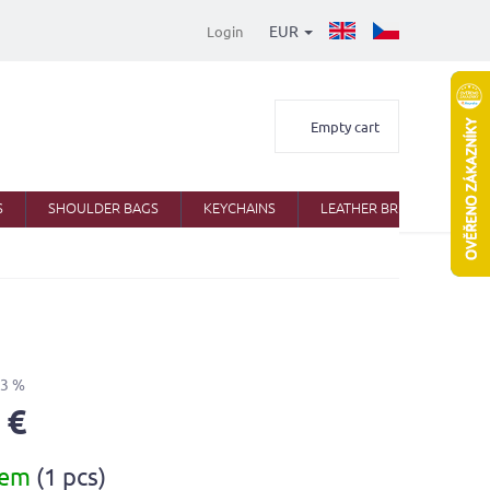
EUR
Login
Shopping
Empty cart
cart
S
SHOULDER BAGS
KEYCHAINS
LEATHER BRIEFCASES
33 %
 €
dem
(1 pcs)