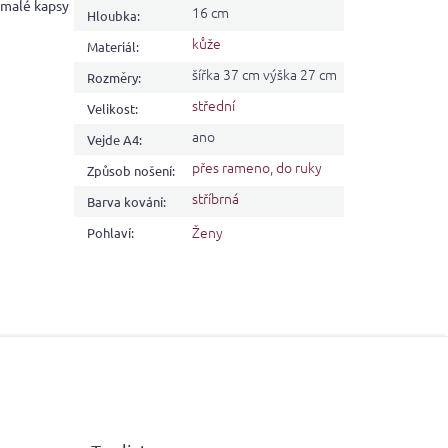
2 malé kapsy
16 cm
Hloubka
:
kůže
Materiál
:
šířka 37 cm výška 27 cm
Rozměry
:
střední
Velikost
:
ano
Vejde A4
:
přes rameno
,
do ruky
Způsob nošení
:
stříbrná
Barva kování
:
Ženy
Pohlaví
: