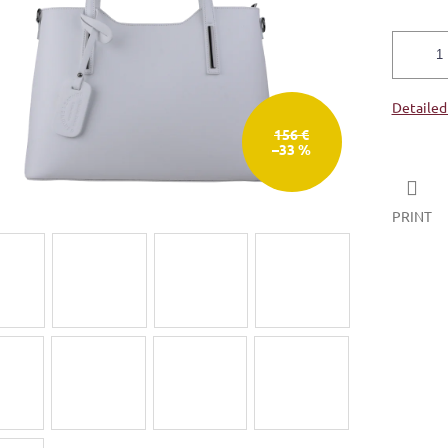
Detailed
156 €
–33 %
PRINT