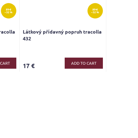
25 €
25 €
–32 %
–32 %
racolla
Látkový přídavný popruh tracolla
432
 CART
ADD TO CART
17 €