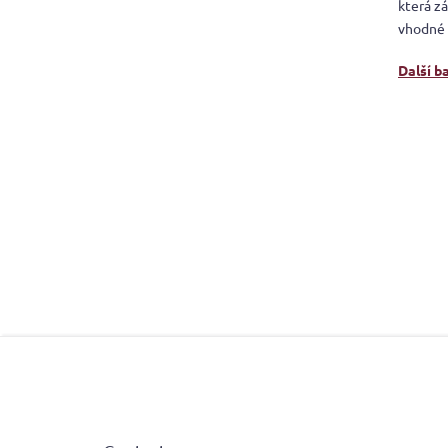
která zá
vhodné 
Další b
F
o
o
t
e