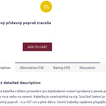
25 €
–32 %
vý přídavný popruh tracolla
ADD TO CART
ription
Alternative (16)
Rating (43)
Discussion
t detailed description
ká kabelka v bílém provedení pro každodenní nošení vyrobená z pevné p
v ruce nebo na rameni. Kabelka je uzavíratelná na zip. Součástí balení je
telný popruh - cca 107 cm v plné délce. Uvnitř kabelky najdeme přepážk