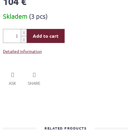
104 €
Measure
Skladem
(3 pcs)
price:
Add to cart
Detailed information
ASK
SHARE
RELATED PRODUCTS