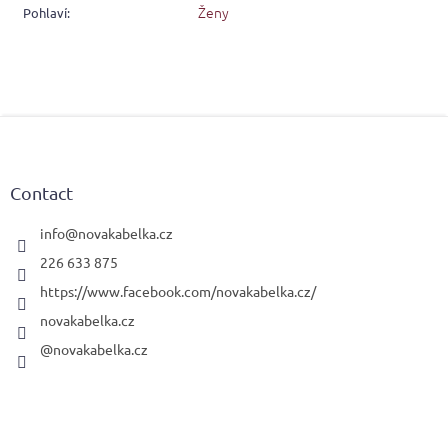
Ženy
Pohlaví
:
F
o
o
t
Contact
e
r
info
@
novakabelka.cz
226 633 875
https://www.facebook.com/novakabelka.cz/
novakabelka.cz
@novakabelka.cz