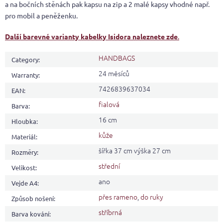
a na bočních stěnách pak kapsu na zip a 2 malé kapsy vhodné např.
pro mobil a peněženku.
Další barevné varianty kabelky Isidora naleznete zde
.
HANDBAGS
Category
:
24 měsíců
Warranty
:
7426839637034
EAN
:
fialová
Barva
:
16 cm
Hloubka
:
kůže
Materiál
:
šířka 37 cm výška 27 cm
Rozměry
:
střední
Velikost
:
ano
Vejde A4
:
přes rameno
,
do ruky
Způsob nošení
:
stříbrná
Barva kování
: