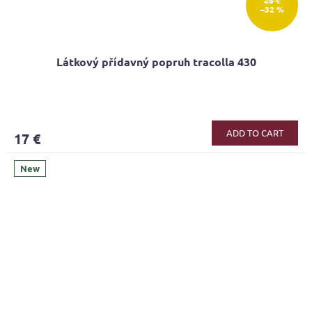
25 €
–32 %
Látkový přídavný popruh tracolla 430
ADD TO CART
17 €
New