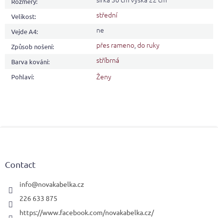
Rozměry
:
střední
Velikost
:
ne
Vejde A4
:
přes rameno
,
do ruky
Způsob nošení
:
stříbrná
Barva kování
:
Ženy
Pohlaví
:
F
o
o
t
Contact
e
r
info
@
novakabelka.cz
226 633 875
https://www.facebook.com/novakabelka.cz/