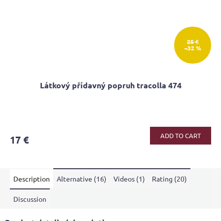
25 €
–32 %
Látkový přídavný popruh tracolla 474
The
average
product
ADD TO CART
17 €
rating
is
5,0
out
Description
Alternative (16)
Videos (1)
Rating (20)
of
5
stars.
Discussion