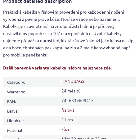
Product detailed description
Praktická kabelka v fialovém provedení pro každodenní nošení
vyrobená z pevné pravé kůže. Nosí se v ruce nebo na rameni.
Kabelka je uzavíratelná na zip. Součástí balení je přídavný
nastavitelný popruh - cca 107 cm v plné délce. Uvnitř kabelky
najdeme přepážku uprostřed, která zároveň slouží jako kapsa na zip,
a na bočních stěnách pak kapsu na zip a 2 malé kapsy vhodné např.
pro mobil a peněženku.
Další barevné varianty kabelky Isidora naleznete zde
.
HANDBAGS
Category
:
24 měsíců
Warranty
:
7426839609413
EAN
:
fialová
Barva
:
11 cm
Hloubka
:
kůže
Materiál
:
šířka 30 cm výška 22 cm