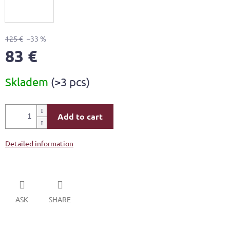
125 €
–33 %
83 €
Measure
Skladem
(>3 pcs)
price:
Add to cart
Detailed information
ASK
SHARE