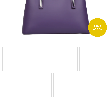
125 €
–33 %