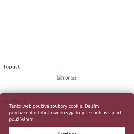
Toplist
Facebook
Tento web používá soubory cookie. Dalším
procházením tohoto webu vyjadřujete souhlas s jejich
používáním.
Created by Shoptet
Settings