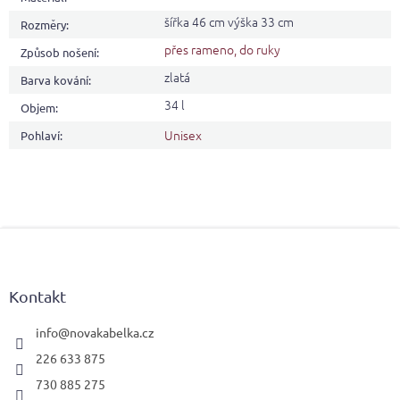
šířka 46 cm výška 33 cm
Rozměry
:
přes rameno, do ruky
Způsob nošení
:
zlatá
Barva kování
:
34 l
Objem
:
Unisex
Pohlaví
:
Z
á
p
a
Kontakt
t
í
info
@
novakabelka.cz
226 633 875
730 885 275