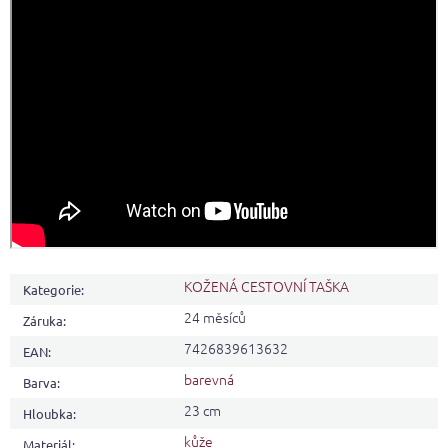
KOŽENÁ CESTOVNÍ TAŠKA
Kategorie
:
24 měsíců
Záruka
:
7426839613632
EAN
:
barevná
Barva
:
23 cm
Hloubka
:
kůže
Materiál
: