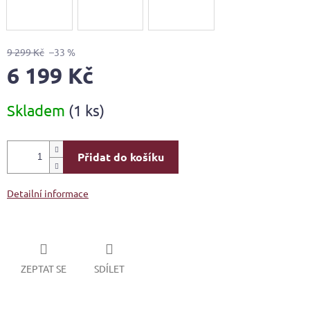
9 299 Kč
–33 %
6 199 Kč
Měrná
Skladem
(1 ks)
cena:
Přidat do košíku
Detailní informace
ZEPTAT SE
SDÍLET