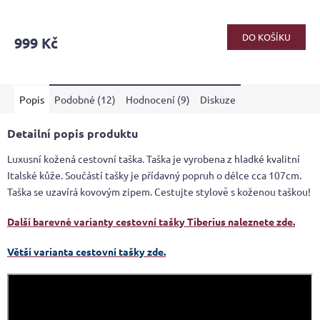
Průměrné
hodnocení
produktu
DO KOŠÍKU
999 Kč
je
4,2
z
5
Popis
Podobné (12)
Hodnocení (9)
Diskuze
hvězdiček.
Detailní popis produktu
Luxusní kožená cestovní taška. Taška je vyrobena z hladké kvalitní
Italské kůže. Součástí tašky je přídavný popruh o délce cca 107cm.
Taška se uzavírá kovovým zipem. Cestujte stylově s koženou taškou!
Další barevné varianty cestovní tašky Tiberius
naleznete zde.
Větší varianta cestovní tašky zde.