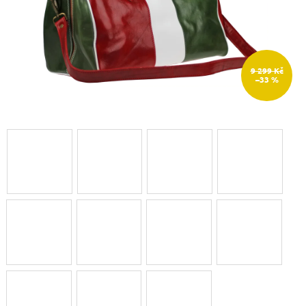
9 299 Kč
–33 %