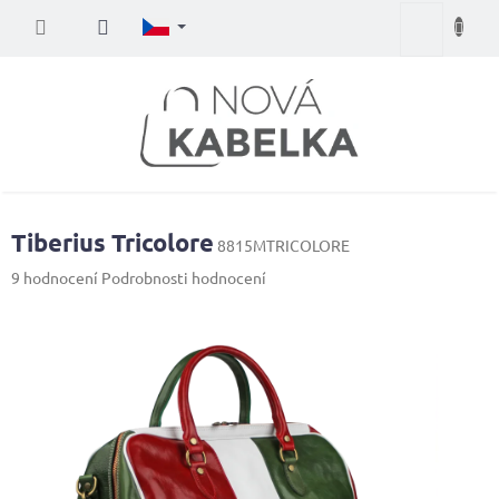
Přejít
Nákupní
na
obsah
košík
Tiberius Tricolore
8815MTRICOLORE
Průměrné
9 hodnocení
Podrobnosti hodnocení
hodnocení
produktu
je
4,0
z
5
hvězdiček.