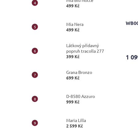
Mia Blu Notte
499 Kč
WB00
Mia Nera
499 Kč
Průmě
Látkový přídavný
hodno
popruh tracolla 277
produ
1 09
399 Kč
je
4,4
z
Grana Bronzo
5
699 Kč
hvězdi
D-8580 Azzuro
999 Kč
Maria Lilla
2 599 Kč