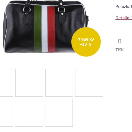
Položka 
Detailní
7 949 Kč
–33 %
TISK