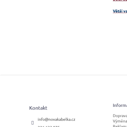
Větší v
Z
á
p
a
t
Inform
Kontakt
í
Doprava
info
@
novakabelka.cz
Výměna 
Reklam