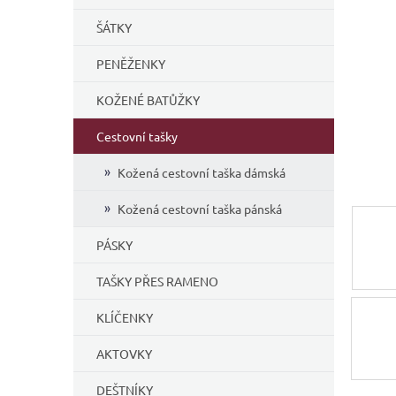
í
ŠÁTKY
p
a
PENĚŽENKY
n
e
KOŽENÉ BATŮŽKY
l
Cestovní tašky
Kožená cestovní taška dámská
Kožená cestovní taška pánská
PÁSKY
TAŠKY PŘES RAMENO
KLÍČENKY
AKTOVKY
DEŠTNÍKY