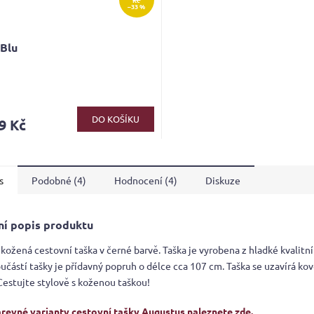
–33 %
 Blu
rné
cení
ktu
DO KOŠÍKU
9 Kč
s
Podobné (4)
Hodnocení (4)
Diskuze
ček.
ní popis produktu
kožená cestovní taška v černé barvě. Taška je vyrobena z hladké kvalitní
oučástí tašky je přídavný popruh o délce cca 107 cm. Taška se uzavírá k
Cestujte stylově s koženou taškou!
arevné varianty cestovní tašky Augustus
naleznete zde.