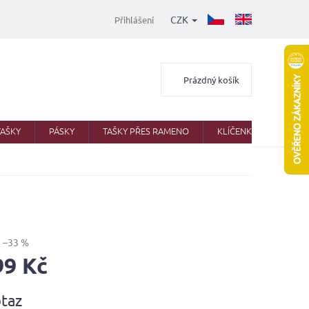
CZK
Přihlášení
Nákupní
Prázdný košík
košík
TAŠKY
PÁSKY
TAŠKY PŘES RAMENO
KLÍČENKY
AKTO
–33 %
99 Kč
taz