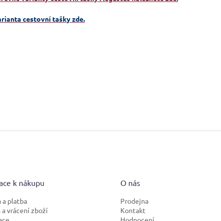
arianta cestovní tašky zde.
ace k nákupu
O nás
 a platba
Prodejna
a vrácení zboží
Kontakt
ace
Hodnocení