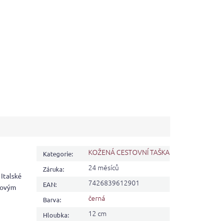
KOŽENÁ CESTOVNÍ TAŠKA
Kategorie
:
24 měsíců
Záruka
:
 Italské
7426839612901
EAN
:
ovovým
černá
Barva
:
12 cm
Hloubka
: