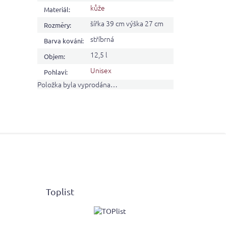
kůže
Materiál
:
šířka 39 cm výška 27 cm
Rozměry
:
stříbrná
Barva kování
:
12,5 l
Objem
:
Unisex
Pohlaví
:
Položka byla vyprodána…
Toplist