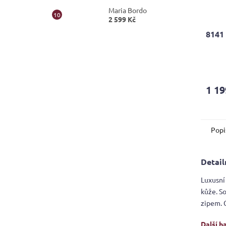
Maria Bordo
2 599 Kč
8141
Průmě
hodno
produ
1 19
je
4,9
z
5
Popi
hvězdi
Detail
Luxusní 
kůže. S
zipem. 
Další b