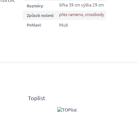
 120 cm.
šířka 39 cm výška 29 cm
Rozměry
:
přes rameno
,
crossbody
Způsob nošení
:
Muži
Pohlaví
:
Toplist