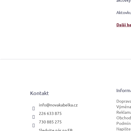
aktovky
Aktovku
Další b
Z
á
p
a
t
Inform
Kontakt
í
Doprava
info
@
novakabelka.cz
Výměna 
Reklam
226 633 875
Obchod
730 885 275
Podmínk
Napište
Sledujte nás na FB