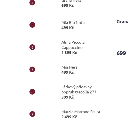
Grana Nera
699 Kč
Grana
Mia Blu Notte
499 Kč
Průmě
Alma Piccola
hodno
Cappuccino
produ
699
1 399 Kč
je
4,2
z
Mia Nera
5
499 Kč
hvězdi
Látkový přídavný
popruh tracolla 277
399 Kč
Marzia Marrone Scura
2 499 Kč