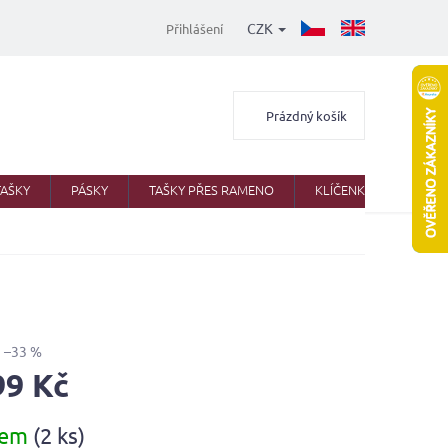
CZK
Přihlášení
Nákupní
Prázdný košík
košík
TAŠKY
PÁSKY
TAŠKY PŘES RAMENO
KLÍČENKY
AKTO
–33 %
99 Kč
dem
(2 ks)