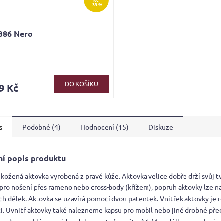
–33 %
386 Nero
DO KOŠÍKU
9 Kč
s
Podobné (4)
Hodnocení (15)
Diskuze
ní popis produktu
 kožená aktovka vyrobená z pravé kůže. Aktovka velice dobře drží svůj tv
pro nošení přes rameno nebo cross-body (křížem), popruh aktovky lze na
ých délek. Aktovka se uzavírá pomocí dvou patentek. Vnitřek aktovky je 
ti. Uvnitř aktovky také nalezneme kapsu pro mobil nebo jiné drobné př