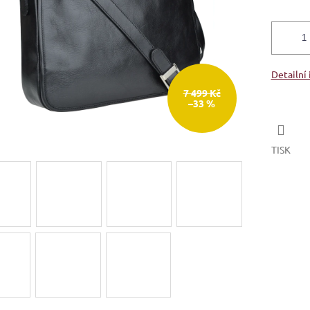
Detailní
7 499 Kč
–33 %
TISK