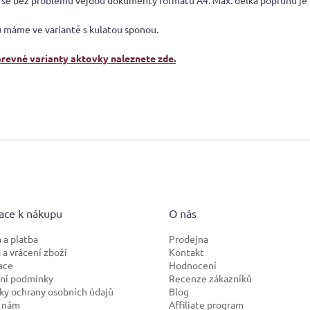
 se bez problému vejdou dokumenty formátu A4. Max. délka popruhu je
 máme ve variantě s kulatou sponou.
arevné varianty aktovky naleznete zde.
ace k nákupu
O nás
 a platba
Prodejna
a vrácení zboží
Kontakt
ace
Hodnocení
ní podmínky
Recenze zákazníků
y ochrany osobních údajů
Blog
 nám
Affiliate program