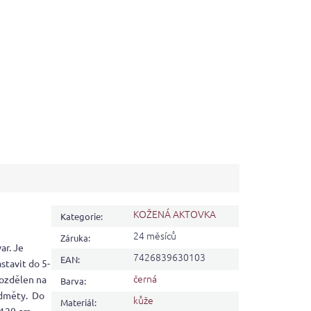
KOŽENÁ AKTOVKA
Kategorie
:
24 měsíců
Záruka
:
ar. Je
7426839630103
EAN
:
stavit do 5-
černá
rozdělen na
Barva
:
edměty. Do
kůže
Materiál
: