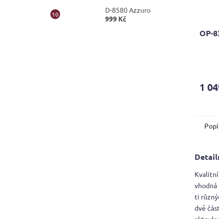
D-8580 Azzuro
999 Kč
OP-8
1 04
Popi
Detail
Kvalitní
vhodná 
ti různ
dvě čás