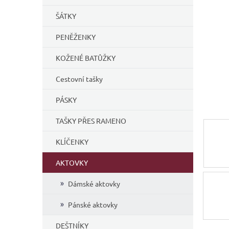
í
ŠÁTKY
p
a
PENĚŽENKY
n
e
KOŽENÉ BATŮŽKY
l
Cestovní tašky
PÁSKY
TAŠKY PŘES RAMENO
KLÍČENKY
AKTOVKY
Dámské aktovky
Pánské aktovky
DEŠTNÍKY