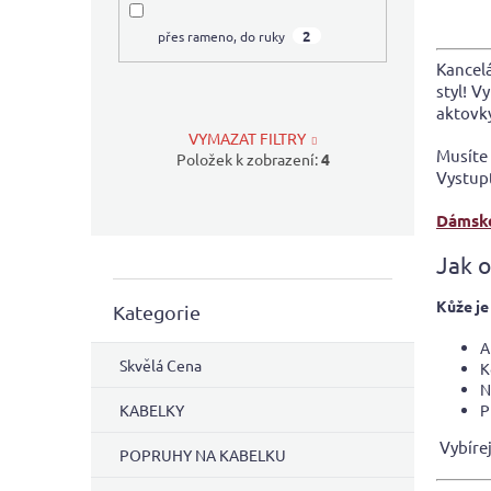
z
2
přes rameno, do ruky
5
hvězdi
Kancel
styl! V
aktovk
VYMAZAT FILTRY
Musíte
Položek k zobrazení:
4
Vystupt
Dámsk
Jak 
Kůže je
Přeskočit
Kategorie
kategorie
A
Skvělá Cena
K
N
P
KABELKY
Vybíre
POPRUHY NA KABELKU