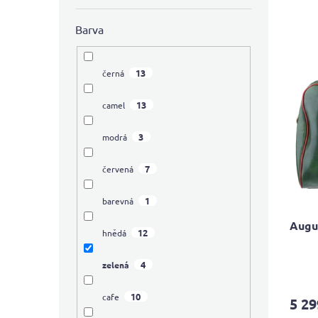
V
n
ý
Barva
í
p
p
i
r
s
13
černá
o
p
d
r
13
camel
u
o
k
d
3
modrá
t
u
ů
k
7
červená
t
ů
1
barevná
Augu
12
hnědá
4
zelená
Průmě
hodno
produ
10
cafe
5 29
je