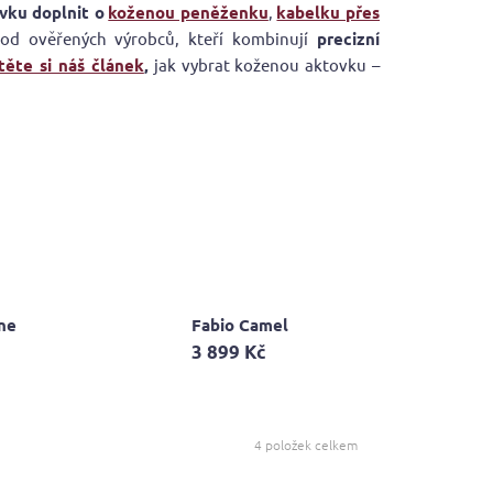
vku doplnit o
koženou peněženku
,
kabelku přes
 od ověřených výrobců, kteří kombinují
precizní
těte si náš článek
,
jak vybrat koženou aktovku –
ne
Fabio Camel
3 899 Kč
4
položek celkem