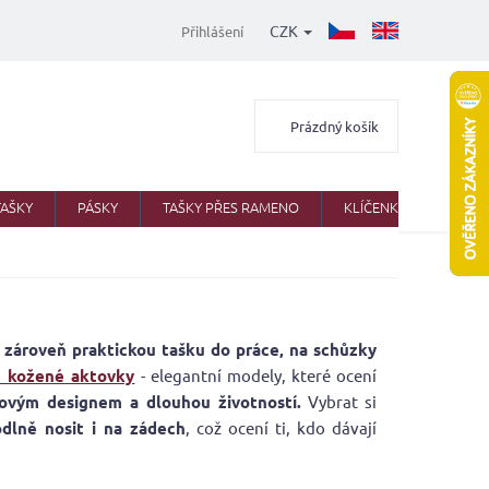
CZK
Přihlášení
Nákupní
Prázdný košík
košík
TAŠKY
PÁSKY
TAŠKY PŘES RAMENO
KLÍČENKY
AKTO
 zároveň praktickou tašku do práce, na schůzky
é kožené aktovky
- elegantní modely, které ocení
ylovým designem a dlouhou životností.
Vybrat si
dlně nosit i na zádech
, což ocení ti, kdo dávají