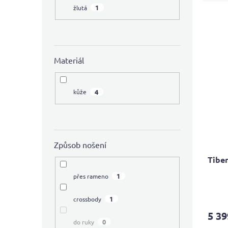
4,5
1
žlutá
z
5
hvězdi
Materiál
4
kůže
Způsob nošení
Tibe
1
přes rameno
Průmě
hodno
1
crossbody
produ
5 39
je
0
do ruky
4,3