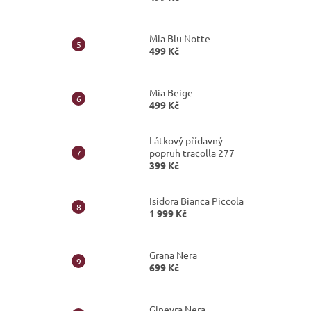
Mia Blu Notte
499 Kč
Mia Beige
499 Kč
Látkový přídavný
popruh tracolla 277
399 Kč
Isidora Bianca Piccola
1 999 Kč
Grana Nera
699 Kč
Ginevra Nera