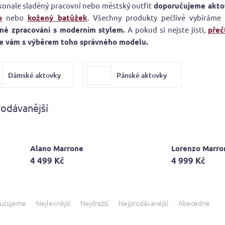
konale sladěný pracovní nebo městský outfit
doporučujeme akto
o
nebo
kožený batůžek
. Všechny produkty pečlivě vybíráme
né zpracování s moderním stylem.
A pokud si nejste jisti,
přeč
 vám s výběrem toho správného modelu.
Dámské aktovky
Pánské aktovky
odávanější
Alano Marrone
Lorenzo Marro
4 499 Kč
4 999 Kč
učujeme
Nejlevnější
Nejdražší
Nejprodávanější
Abecedně