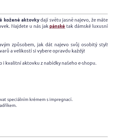
ké kožené aktovky
dají světu jasně najevo, že máte
tovek. Najdete u nás jak
pánské
tak dámské luxusní
avým způsobem, jak dát najevo svůj osobitý styl!
varů a velikostí si vybere opravdu každý!
to i kvalitní aktovku z nabídky našeho e-shopu.
řovat speciálním krémem s impregnací.
adříkem.