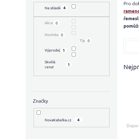
Pro do
í
4
Na skladě
ramen
p
a
řemesl
0
Akce
n
pomůže
e
0
Novinka
l
0
Tip
1
Výprodej
Skvělá
1
Nejpr
cena!
Značky
Ř
4
NovaKabelka.cz
a
Dopor
z
e