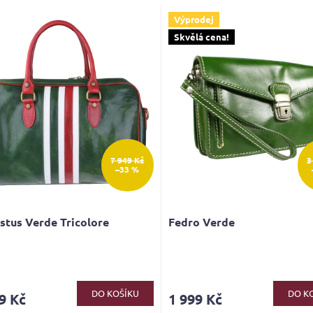
Výprodej
Skvělá cena!
7 949 Kč
3
–33 %
stus Verde Tricolore
Fedro Verde
rné
Průměrné
cení
hodnocení
ktu
produktu
DO KOŠÍKU
DO K
9 Kč
1 999 Kč
je