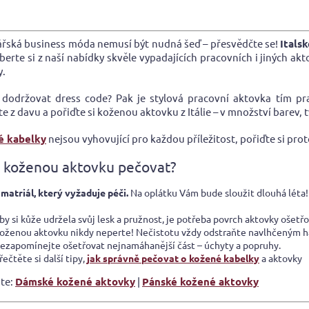
O
v
ček.
l
ářská business móda nemusí být nudná šeď – přesvědčte se!
Itals
á
yberte si z naší nabídky skvěle vypadajících pracovních i jiných ak
d
y.
a
c
 dodržovat dress code? Pak je stylová pracovní aktovka tím pr
í
e z davu a pořiďte si koženou aktovku z Itálie – v množství barev, t
p
r
é kabelky
nejsou vyhovující pro každou příležitost, pořiďte si pro
v
k
o koženou aktovku pečovat?
y
v
 matriál, který vyžaduje péči.
Na oplátku Vám bude sloužit dlouhá léta!
ý
p
by si kůže udržela svůj lesk a pružnost, je potřeba povrch aktovky ošet
i
oženou aktovku nikdy neperte! Nečistotu vždy odstraňte navlhčeným h
s
ezapomínejte ošetřovat nejnamáhanější část – úchyty a popruhy.
u
řečtěte si další tipy,
jak správně pečovat o kožené kabelky
a aktovky
jte:
Dámské kožené aktovky
|
Pánské kožené aktovky