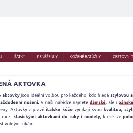
U
ŠÁTKY
PENĚŽENKY
KOŽENÉ BATŮŽKY
CESTOVNÍ 
ENÁ AKTOVKA
 aktovky
jsou ideální volbou pro každého, kdo hledá
stylovou a
aždodenní nošení.
V naší nabídce najdete
dámské
, ale i
pánsk
ženy. Aktovky z pravé
italské kůže
vynikají svou
kvalitou, st
e mezi
klasickými aktovkami do ruky i modely
, které lze
poho
st volným rukám.