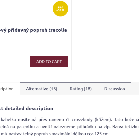
25 €
–32 %
vý přídavný popruh tracolla
ADD TO CART
ription
Alternative (16)
Rating (18)
Discussion
t detailed description
kabelka nositelná přes rameno či cross-body (křížem). Tato kožená
telná na patentku a uvnitř nalezneme přihrádku na zip. Barva řetízku 
 má nastavitelný popruh s maximální délkou cca 125 cm.