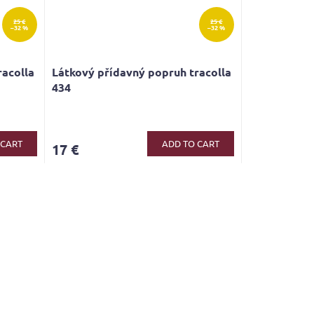
25 €
25 €
–32 %
–32 %
racolla
Látkový přídavný popruh tracolla
434
 CART
ADD TO CART
17 €