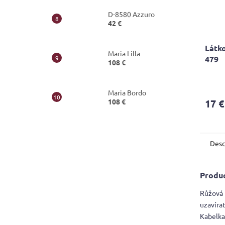
D-8580 Azzuro
42 €
Látko
Maria Lilla
479
108 €
Maria Bordo
108 €
17 €
Desc
Produc
Růžová 
uzavíra
Kabelka