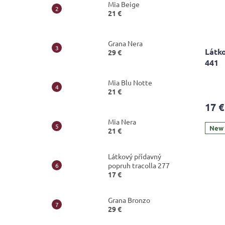
Mia Beige
21 €
Grana Nera
Látko
29 €
441
The
Mia Blu Notte
avera
21 €
produ
17 €
rating
is
Mia Nera
5,0
New
21 €
out
of
Látkový přídavný
5
popruh tracolla 277
stars.
17 €
Grana Bronzo
29 €