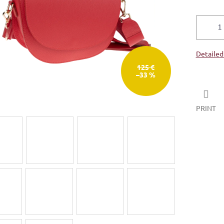
Detailed
125 €
–33 %
PRINT