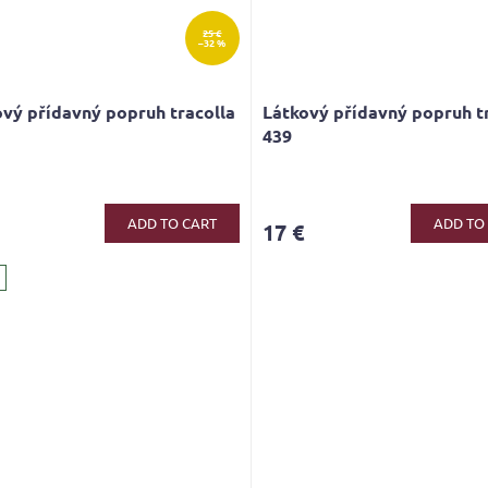
25 €
–32 %
vý přídavný popruh tracolla
Látkový přídavný popruh t
439
ge
ct
ADD TO CART
ADD TO
17 €