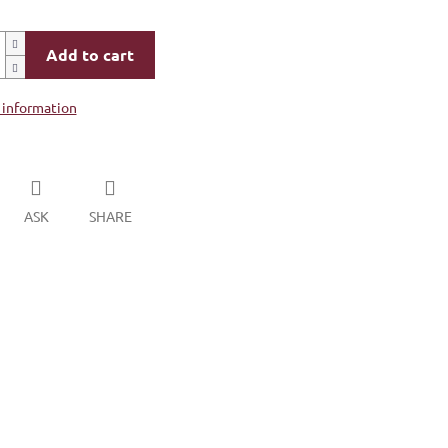
Add to cart
 information
ASK
SHARE