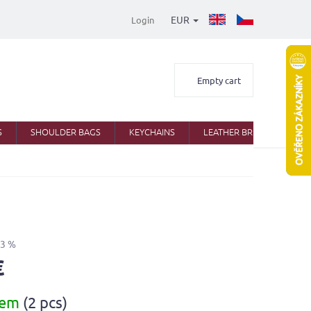
EUR
Login
Shopping
Empty cart
cart
S
SHOULDER BAGS
KEYCHAINS
LEATHER BRIEFCASES
33 %
€
dem
(2 pcs)