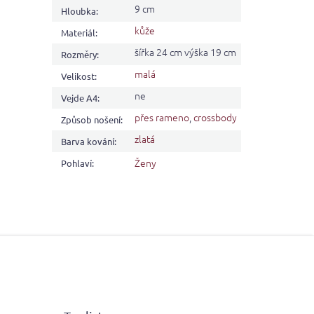
9 cm
Hloubka
:
kůže
Materiál
:
šířka 24 cm výška 19 cm
Rozměry
:
malá
Velikost
:
ne
Vejde A4
:
přes rameno
,
crossbody
Způsob nošení
:
zlatá
Barva kování
:
Ženy
Pohlaví
: