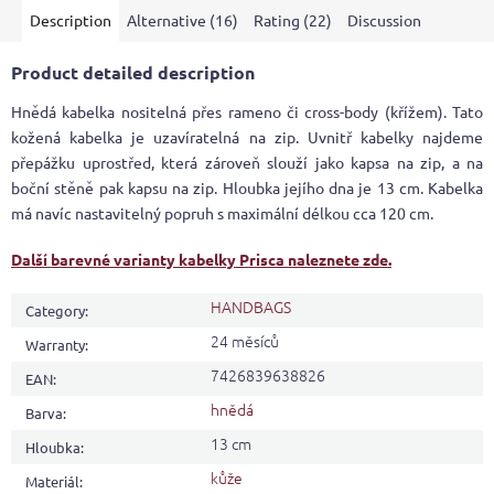
Description
Alternative (16)
Rating (22)
Discussion
Product detailed description
Hnědá kabelka nositelná přes rameno či cross-body (křížem). Tato
kožená kabelka je uzavíratelná na zip. Uvnitř kabelky najdeme
přepážku uprostřed, která zároveň slouží jako kapsa na zip, a na
boční stěně pak kapsu na zip. Hloubka jejího dna je 13 cm. Kabelka
má navíc nastavitelný popruh s maximální délkou cca 120 cm.
Další barevné varianty kabelky Prisca naleznete zde.
HANDBAGS
Category
:
24 měsíců
Warranty
:
7426839638826
EAN
:
hnědá
Barva
:
13 cm
Hloubka
:
kůže
Materiál
: