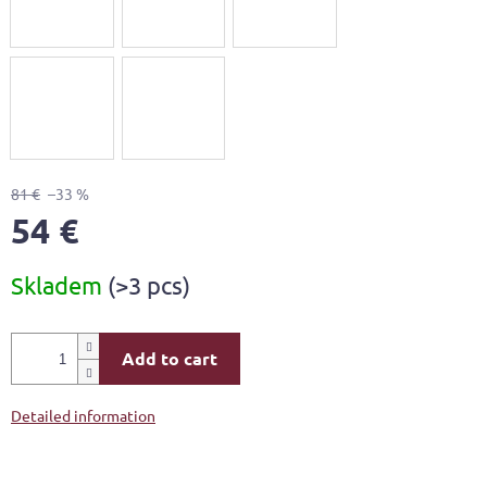
81 €
–33 %
54 €
Measure
Skladem
(>3 pcs)
price:
Add to cart
Detailed information