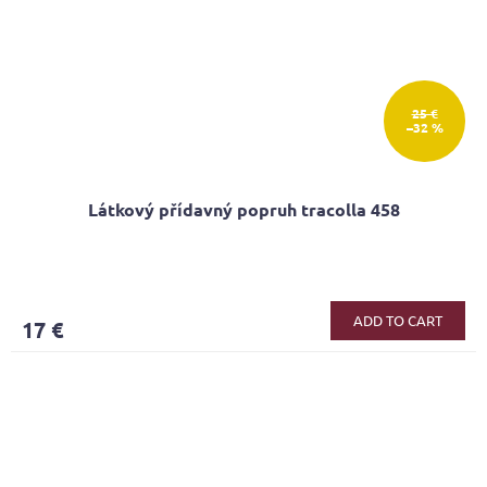
25 €
–32 %
Látkový přídavný popruh tracolla 458
ADD TO CART
17 €