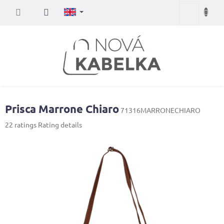
Skip
Shopping
to
content
cart
Prisca Marrone Chiaro
71316MARRONECHIARO
The
22 ratings
Rating details
average
product
rating
is
4,1
out
of
5
stars.