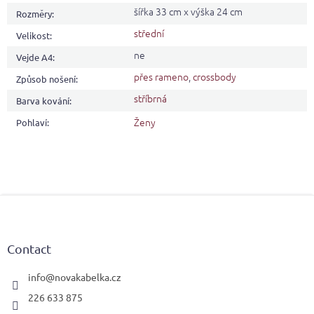
šířka 33 cm x výška 24 cm
Rozměry
:
střední
Velikost
:
ne
Vejde A4
:
přes rameno
,
crossbody
Způsob nošení
:
stříbrná
Barva kování
:
Ženy
Pohlaví
:
F
o
o
t
Contact
e
r
info
@
novakabelka.cz
226 633 875