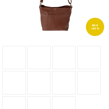
81 €
–33 %