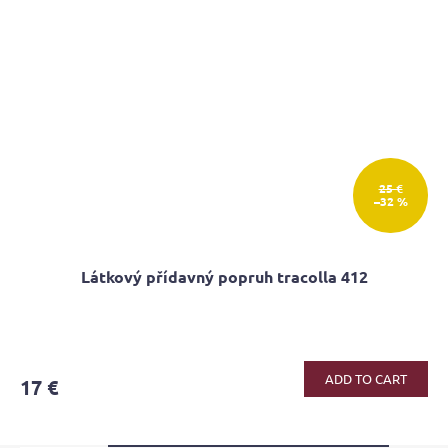
25 €
–32 %
Látkový přídavný popruh tracolla 412
ADD TO CART
17 €