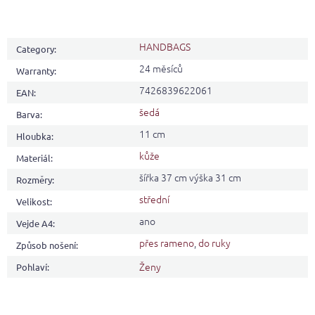
HANDBAGS
Category
:
24 měsíců
Warranty
:
7426839622061
EAN
:
šedá
Barva
:
11 cm
Hloubka
:
kůže
Materiál
:
šířka 37 cm výška 31 cm
Rozměry
:
střední
Velikost
:
ano
Vejde A4
:
přes rameno
,
do ruky
Způsob nošení
:
Ženy
Pohlaví
: