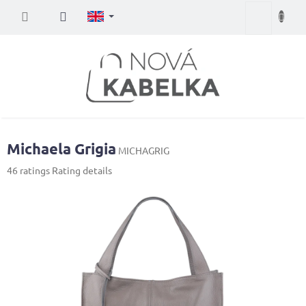
Skip
Shopping
to
content
cart
Michaela Grigia
MICHAGRIG
The
46 ratings
Rating details
average
product
rating
is
4,0
out
of
5
stars.