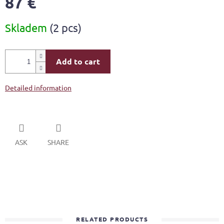
87 €
Measure
Skladem
(2 pcs)
price:
Add to cart
Detailed information
ASK
SHARE
RELATED PRODUCTS