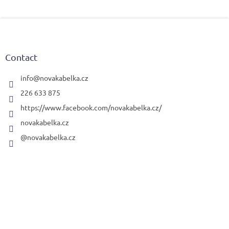
F
o
o
t
Contact
e
r
info
@
novakabelka.cz
226 633 875
https://www.facebook.com/novakabelka.cz/
novakabelka.cz
@novakabelka.cz