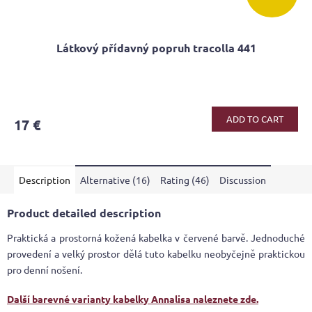
Látkový přídavný popruh tracolla 441
The
average
product
ADD TO CART
17 €
rating
is
5,0
out
Description
Alternative (16)
Rating (46)
Discussion
of
5
stars.
Product detailed description
Praktická a prostorná kožená kabelka v červené barvě. Jednoduché
provedení a velký prostor dělá tuto kabelku neobyčejně praktickou
pro denní nošení.
Další barevné varianty kabelky Annalisa naleznete zde.