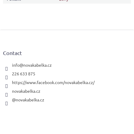
F
o
o
t
Contact
e
r
info
@
novakabelka.cz
226 633 875
https://www.facebook.com/novakabelka.cz/
novakabelka.cz
@novakabelka.cz