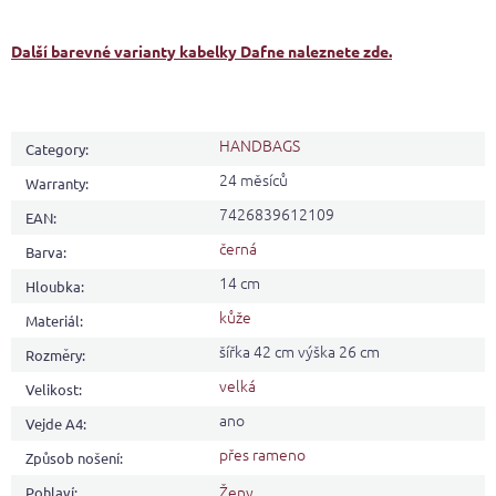
Další barevné varianty kabelky Dafne naleznete zde.
HANDBAGS
Category
:
24 měsíců
Warranty
:
7426839612109
EAN
:
černá
Barva
:
14 cm
Hloubka
:
kůže
Materiál
:
šířka 42 cm výška 26 cm
Rozměry
:
velká
Velikost
:
ano
Vejde A4
:
přes rameno
Způsob nošení
:
Ženy
Pohlaví
: