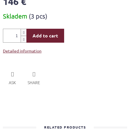
146 €
Measure
Skladem
(3 pcs)
price:
Add to cart
Detailed information
ASK
SHARE
RELATED PRODUCTS