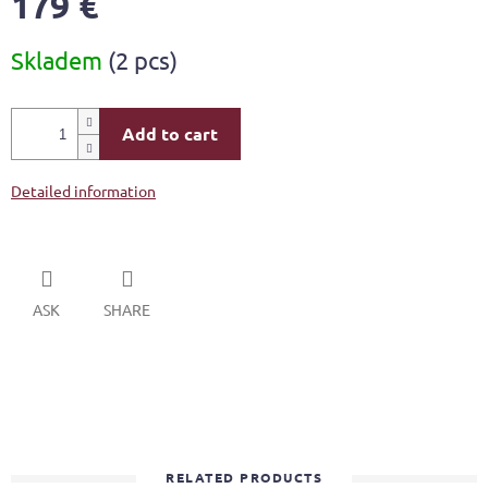
179 €
Measure
Skladem
(2 pcs)
price:
Add to cart
Detailed information
ASK
SHARE
RELATED PRODUCTS