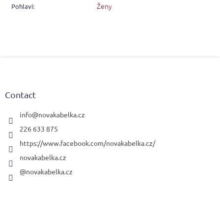
Ženy
Pohlaví
:
F
o
o
t
Contact
e
r
info
@
novakabelka.cz
226 633 875
https://www.facebook.com/novakabelka.cz/
novakabelka.cz
@novakabelka.cz