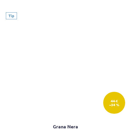
Tip
44 €
–34 %
Grana Nera