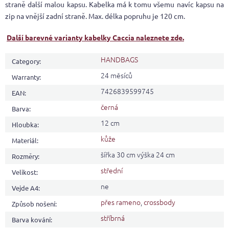
straně další malou kapsu. Kabelka má k tomu všemu navíc kapsu na
zip na vnější zadní straně. Max. délka popruhu je 120 cm.
Další barevné varianty kabelky Caccia naleznete zde.
HANDBAGS
Category
:
24 měsíců
Warranty
:
7426839599745
EAN
:
černá
Barva
:
12 cm
Hloubka
:
kůže
Materiál
:
šířka 30 cm výška 24 cm
Rozměry
:
střední
Velikost
:
ne
Vejde A4
:
přes rameno
,
crossbody
Způsob nošení
:
stříbrná
Barva kování
: