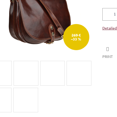
Detailed
269 €
–33 %
PRINT