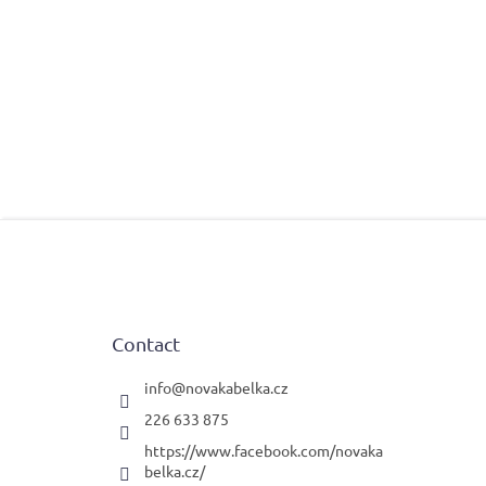
F
o
o
t
e
Contact
r
info
@
novakabelka.cz
226 633 875
https://www.facebook.com/novaka
belka.cz/