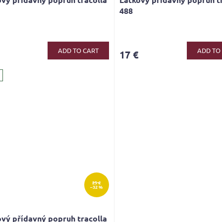
488
ADD TO CART
ADD TO
17 €
25 €
–32 %
vý přídavný popruh tracolla