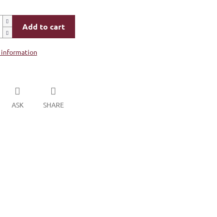
Add to cart
 information
ASK
SHARE