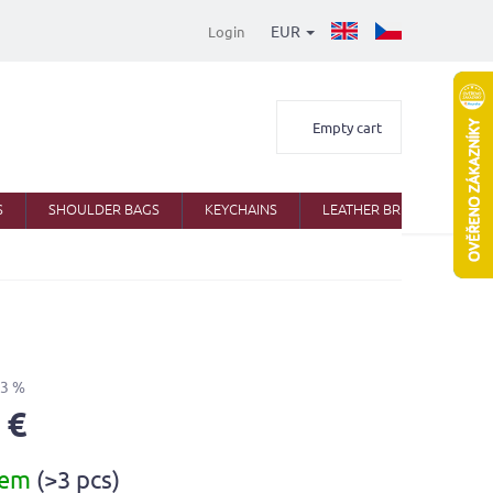
EUR
Login
Shopping
Empty cart
cart
S
SHOULDER BAGS
KEYCHAINS
LEATHER BRIEFCASES
33 %
 €
dem
(>3 pcs)