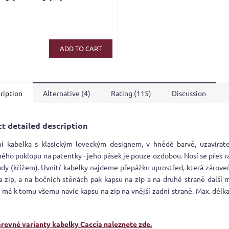
ADD TO CART
ription
Alternative (4)
Rating (115)
Discussion
t detailed description
ní kabelka s klasickým loveckým designem, v hnědé barvě, uzavírat
ého poklopu na patentky - jeho pásek je pouze ozdobou. Nosí se přes
ody (křížem). Uvnitř kabelky najdeme přepážku uprostřed, která zároveň
a zip, a na bočních stěnách pak kapsu na zip a na druhé straně další 
 má k tomu všemu navíc kapsu na zip na vnější zadní straně. Max. délk
arevné varianty kabelky Caccia naleznete zde.