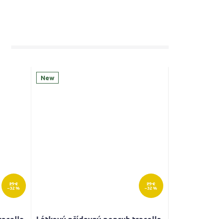
New
25 €
25 €
–32 %
–32 %
racolla
Látkový přídavný popruh tracolla