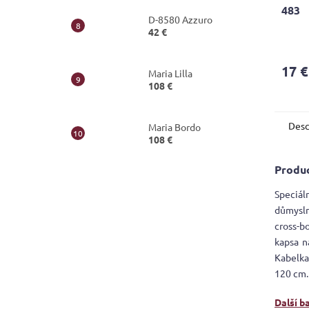
483
D-8580 Azzuro
42 €
17 €
Maria Lilla
108 €
Desc
Maria Bordo
108 €
Produc
Speciál
důmysln
cross-b
kapsa n
Kabelka
120 cm.
Další b