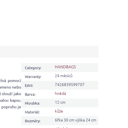
HANDBAGS
Category
:
24 měsíců
Warranty
:
elná pomocí
7426839599707
EAN
:
 rameno nebo
hnědá
 slouží jako
Barva
:
malou kapsu.
12 cm
Hloubka
:
a popruhu je
kůže
Materiál
:
šířka 30 cm výška 24 cm
Rozměry
: