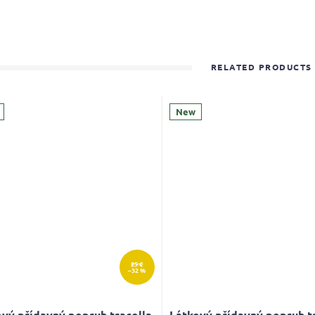
RELATED PRODUCTS
New
25 €
–32 %
vý přídavný popruh tracolla
Látkový přídavný popruh t