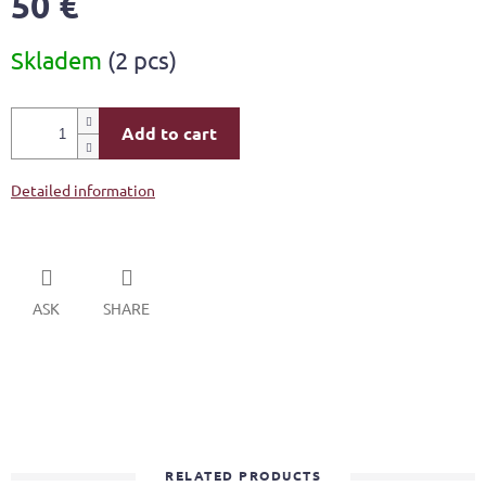
50 €
Measure
Skladem
(2 pcs)
price:
Add to cart
Detailed information
ASK
SHARE
RELATED PRODUCTS