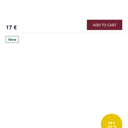
ADD TO CART
17 €
New
25 €
–32 %