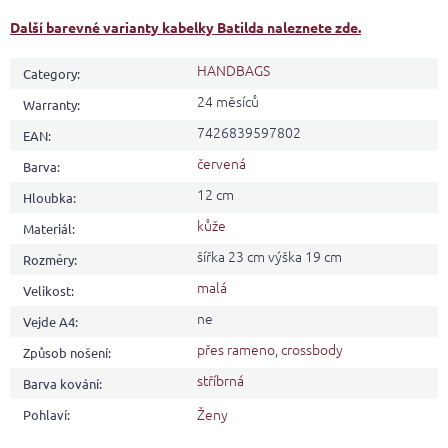
Další barevné varianty kabelky Batilda naleznete zde.
HANDBAGS
Category
:
24 měsíců
Warranty
:
7426839597802
EAN
:
červená
Barva
:
12 cm
Hloubka
:
kůže
Materiál
:
šířka 23 cm výška 19 cm
Rozměry
:
malá
Velikost
:
ne
Vejde A4
:
přes rameno
,
crossbody
Způsob nošení
:
stříbrná
Barva kování
:
Ženy
Pohlaví
: