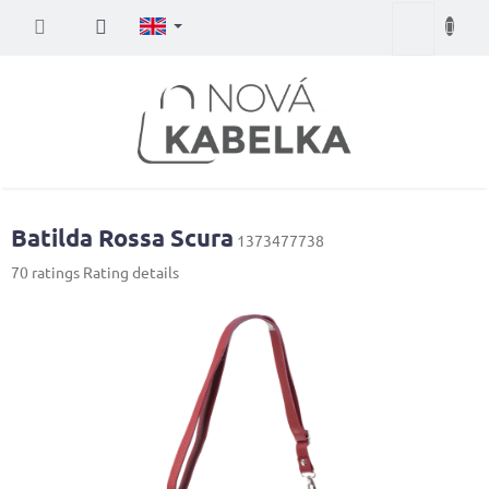
Skip
Shopping
to
content
cart
Batilda Rossa Scura
1373477738
The
70 ratings
Rating details
average
product
rating
is
4,1
out
of
5
stars.