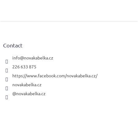
F
o
o
t
Contact
e
r
info
@
novakabelka.cz
226 633 875
https://www.facebook.com/novakabelka.cz/
novakabelka.cz
@novakabelka.cz