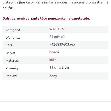
platební a jiné karty. Peněženka je moderní a určená pro všestranné
použití.
Další barevné varianty této peněženky naleznete zde.
WALLETS
Category
:
24 měsíců
Warranty
:
7426839603565
EAN
:
hnědá
Barva
:
kůže
Materiál
:
11 cm x 8 cm
Rozměry
:
Ženy
Pohlaví
:
F
o