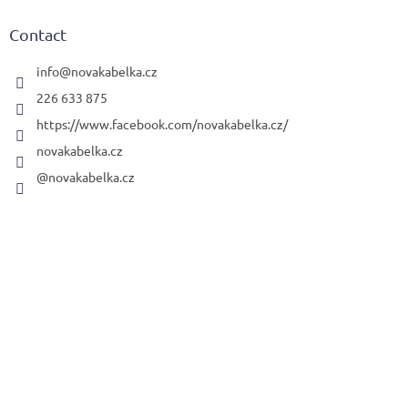
o
t
Contact
e
r
info
@
novakabelka.cz
226 633 875
https://www.facebook.com/novakabelka.cz/
novakabelka.cz
@novakabelka.cz