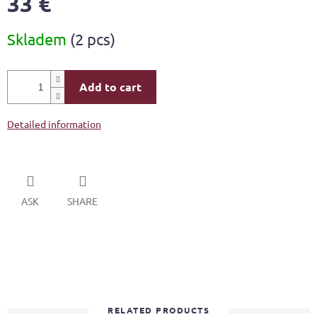
33 €
Measure
Skladem
(2 pcs)
price:
Add to cart
Detailed information
ASK
SHARE
RELATED PRODUCTS