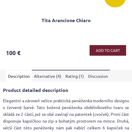
Tita Arancione Chiaro
The
average
product
ADD TO CART
100 €
rating
is
4,0
out
Description
Alternative (4)
Rating (1)
Discussion
of
5
stars.
Product detailed description
Elegantní a zároveň velice praktická peněženka moderního designu
v červené barvě. Tato kožená peněženka obdélníkového tvaru se
skládá ze 2 částí, jež se obě zavírají na patentek (cvoček). První část
disponuje kapsičkou na zip a bohatým prostorem na mince. Druhá,
větší část této peněženky nám pak nabízí celkem 6 kapsiček na