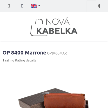
Skip
Shopping
to
content
cart
OP 8400 Marrone
OP8400MAR
The
1 rating
Rating details
average
product
rating
is
5,0
out
of
5
stars.