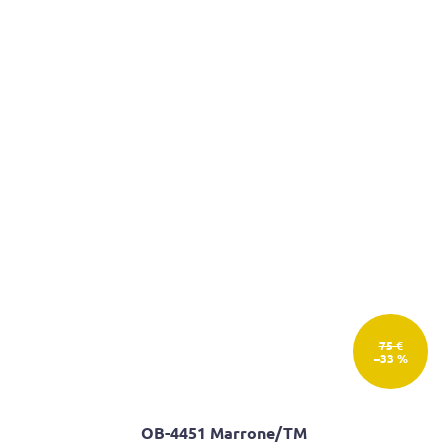
75 €
–33 %
OB-4451 Marrone/TM