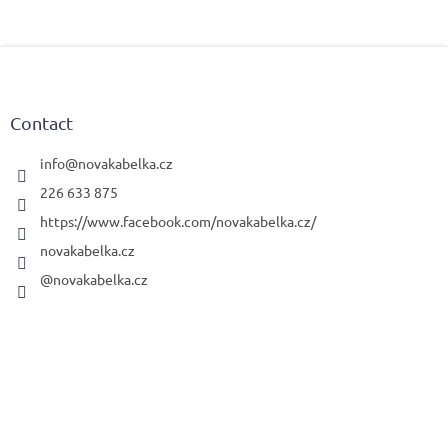
F
o
o
t
Contact
e
r
info
@
novakabelka.cz
226 633 875
https://www.facebook.com/novakabelka.cz/
novakabelka.cz
@novakabelka.cz