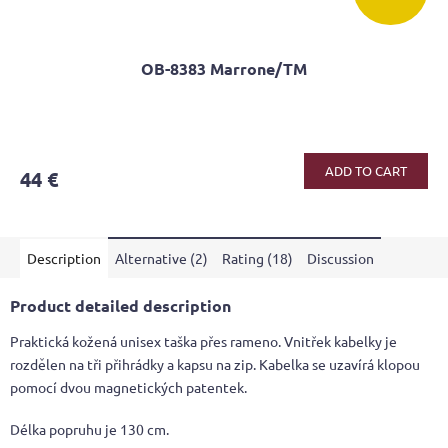
OB-8383 Marrone/TM
The
average
product
ADD TO CART
44 €
rating
is
5,0
out
Description
Alternative (2)
Rating (18)
Discussion
of
5
stars.
Product detailed description
Praktická kožená unisex taška přes rameno. Vnitřek kabelky je
rozdělen na tři přihrádky a kapsu na zip. Kabelka se uzavírá klopou
pomocí dvou magnetických patentek.
Délka popruhu je 130 cm.