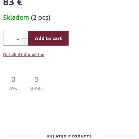
83 €
Measure
Skladem
(2 pcs)
price:
Add to cart
Detailed information
ASK
SHARE
RELATED PRODUCTS