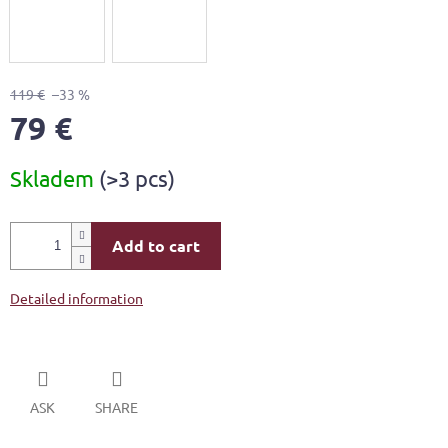
119 €
–33 %
79 €
Measure
Skladem
(>3 pcs)
price:
Add to cart
Detailed information
ASK
SHARE