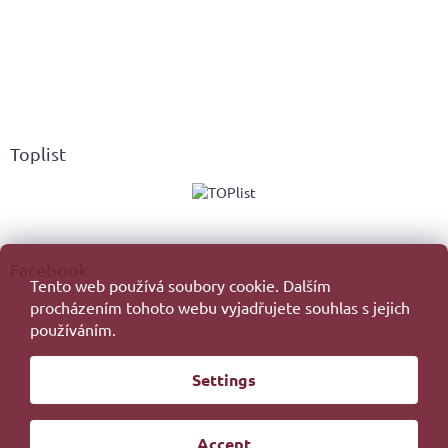
Toplist
Facebook
Tento web používá soubory cookie. Dalším
procházením tohoto webu vyjadřujete souhlas s jejich
používáním.
Created by Shoptet
Settings
Copyright 2026
. All rights reserved.
Edit cookie settings
Accept