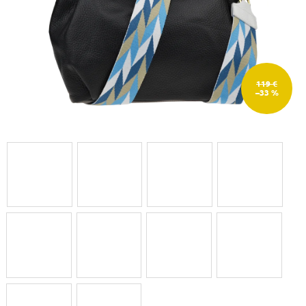
119 €
–33 %