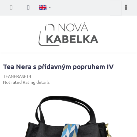
Skip
Shopping
to
content
cart
Tea Nera s přídavným popruhem IV
TEANERASET4
The
Not rated
Rating details
average
product
rating
is
0,0
out
of
5
stars.