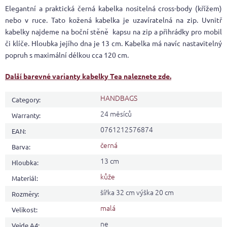
Elegantní a praktická černá kabelka nositelná cross-body (křížem)
nebo v ruce. Tato kožená kabelka je uzavíratelná na zip. Uvnitř
kabelky najdeme na boční stěně kapsu na zip a přihrádky pro mobil
či klíče. Hloubka jejího dna je 13 cm. Kabelka má navíc nastavitelný
popruh s maximální délkou cca 120 cm.
Další barevné varianty kabelky Tea naleznete zde.
HANDBAGS
Category
:
24 měsíců
Warranty
:
0761212576874
EAN
:
černá
Barva
:
13 cm
Hloubka
:
kůže
Materiál
:
šířka 32 cm výška 20 cm
Rozměry
:
malá
Velikost
:
ne
Vejde A4
: