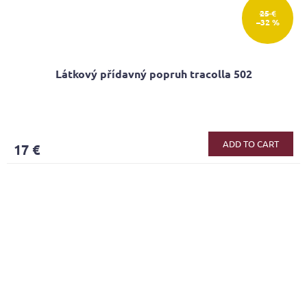
25 €
–32 %
Látkový přídavný popruh tracolla 502
ADD TO CART
17 €