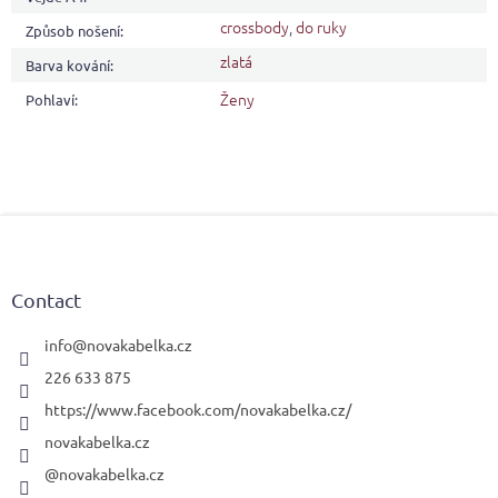
crossbody
,
do ruky
Způsob nošení
:
zlatá
Barva kování
:
Ženy
Pohlaví
:
F
o
o
t
Contact
e
r
info
@
novakabelka.cz
226 633 875
https://www.facebook.com/novakabelka.cz/
novakabelka.cz
@novakabelka.cz