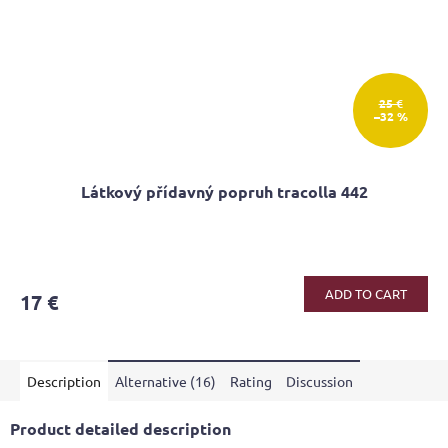
25 €
–32 %
Látkový přídavný popruh tracolla 442
The
average
product
ADD TO CART
17 €
rating
is
5,0
out
Description
Alternative (16)
Rating
Discussion
of
5
stars.
Product detailed description