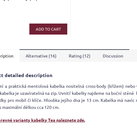
ge
ct
ADD TO CART
ription
Alternative (16)
Rating (12)
Discussion
t detailed description
ní a praktická mentolová kabelka nositelná cross-body (křížem) nebo 
kabelka je uzavíratelná na zip. Uvnitř kabelky najdeme na boční stěně 
ádky pro mobil či klíče. Hloubka jejího dna je 13 cm. Kabelka má navíc 
s maximální délkou cca 120 cm.
arevné varianty kabelky Tea naleznete zde.