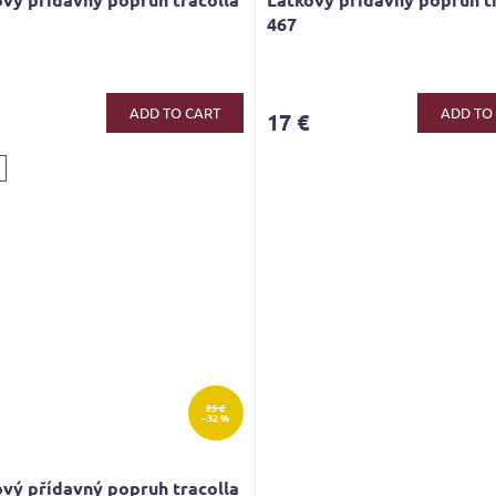
467
ge
ct
ADD TO CART
ADD TO
17 €
25 €
–32 %
vý přídavný popruh tracolla