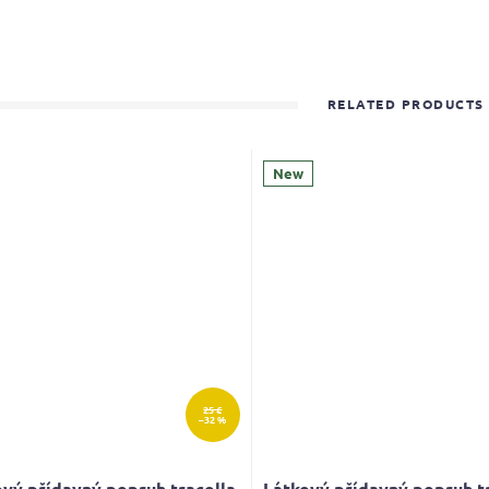
RELATED PRODUCTS
New
25 €
–32 %
vý přídavný popruh tracolla
Látkový přídavný popruh t