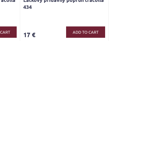
434
 CART
ADD TO CART
17 €