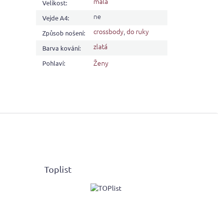
malá
Velikost
:
ne
Vejde A4
:
crossbody
,
do ruky
Způsob nošení
:
zlatá
Barva kování
:
Ženy
Pohlaví
:
Toplist