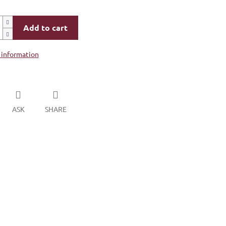
Add to cart
 information
ASK
SHARE