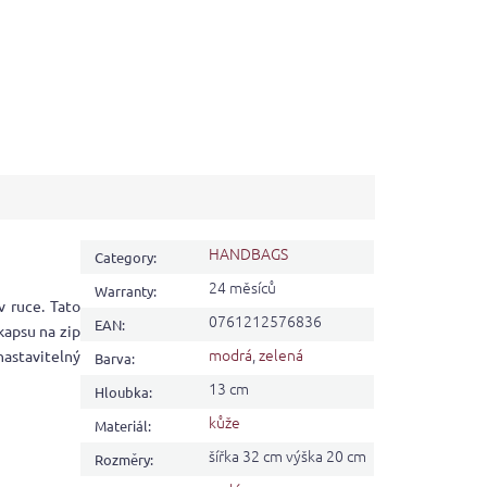
HANDBAGS
Category
:
24 měsíců
Warranty
:
v ruce. Tato
0761212576836
EAN
:
kapsu na zip
modrá
,
zelená
nastavitelný
Barva
:
13 cm
Hloubka
:
kůže
Materiál
:
šířka 32 cm výška 20 cm
Rozměry
: