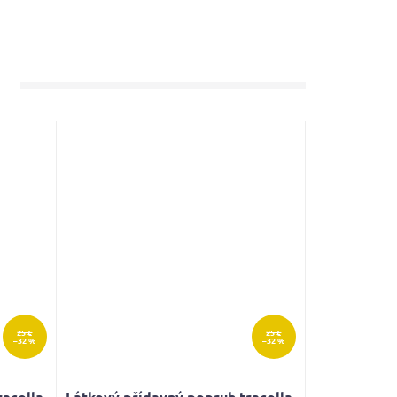
25 €
25 €
–32 %
–32 %
racolla
Látkový přídavný popruh tracolla