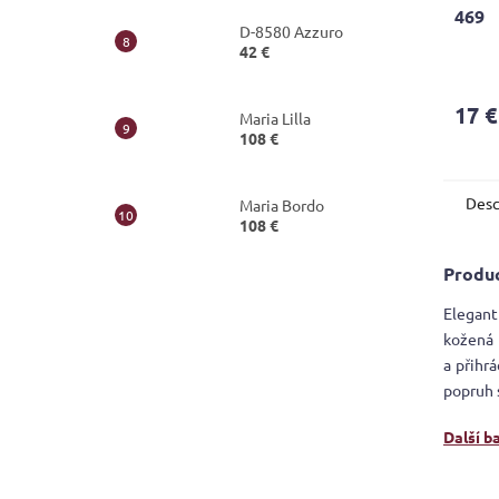
469
D-8580 Azzuro
42 €
The
avera
produ
17 €
Maria Lilla
rating
108 €
is
5,0
out
Desc
of
Maria Bordo
108 €
5
stars.
Produc
Elegant
kožená 
a přihr
popruh 
Další b