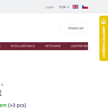
EUR
Login
Shopping
Empty cart
cart
S
SHOULDER BAGS
KEYCHAINS
LEATHER BRIEFCASES
 %
€
dem
(>3 pcs)