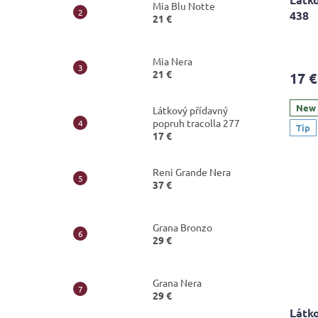
Mia Blu Notte
438
21 €
The
avera
Mia Nera
produ
21 €
17 €
rating
is
5,0
New
Látkový přídavný
out
popruh tracolla 277
Tip
of
17 €
5
stars.
Reni Grande Nera
37 €
Grana Bronzo
29 €
Grana Nera
29 €
Látko