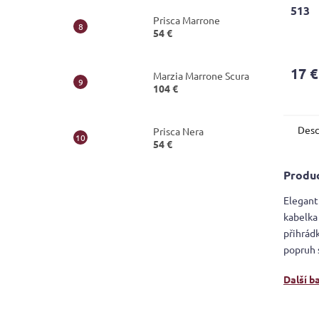
513
Prisca Marrone
54 €
The
avera
produ
17 €
Marzia Marrone Scura
rating
104 €
is
5,0
out
Desc
of
Prisca Nera
54 €
5
stars.
Produc
Elegant
kabelka
přihrád
popruh 
Další b