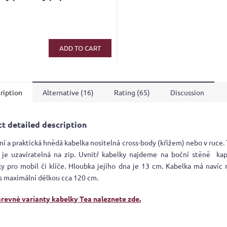
ge
ct
ADD TO CART
ription
Alternative (16)
Rating (65)
Discussion
t detailed description
ní a praktická hnědá kabelka nositelná cross-body (křížem) nebo v ruce.
 je uzavíratelná na zip. Uvnitř kabelky najdeme na boční stěně kap
ky pro mobil či klíče. Hloubka jejího dna je 13 cm. Kabelka má navíc 
s maximální délkou cca 120 cm.
arevné varianty kabelky Tea naleznete zde.