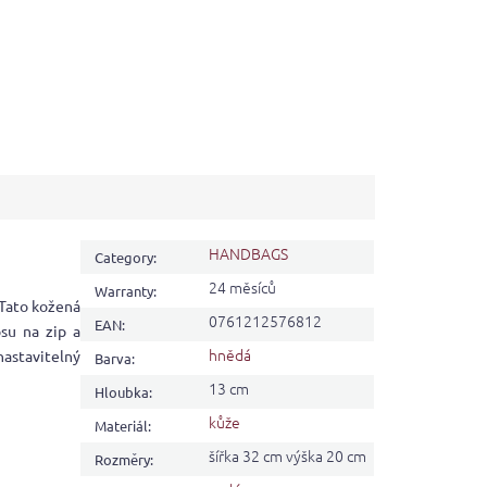
HANDBAGS
Category
:
24 měsíců
Warranty
:
 Tato kožená
0761212576812
EAN
:
su na zip a
hnědá
nastavitelný
Barva
:
13 cm
Hloubka
:
kůže
Materiál
:
šířka 32 cm výška 20 cm
Rozměry
: