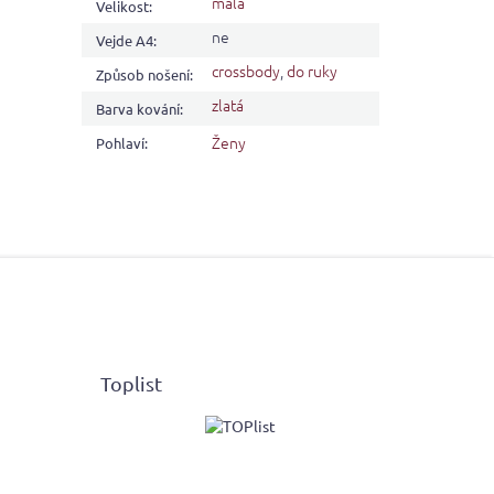
malá
Velikost
:
ne
Vejde A4
:
crossbody
,
do ruky
Způsob nošení
:
zlatá
Barva kování
:
Ženy
Pohlaví
:
Toplist