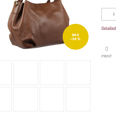
Detailed
94 €
–34 %
PRINT