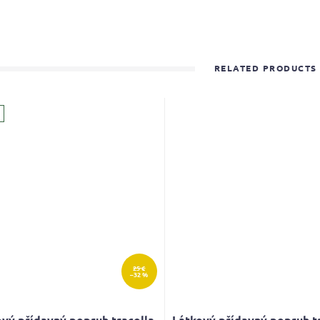
RELATED PRODUCTS
25 €
–32 %
vý přídavný popruh tracolla
Látkový přídavný popruh t