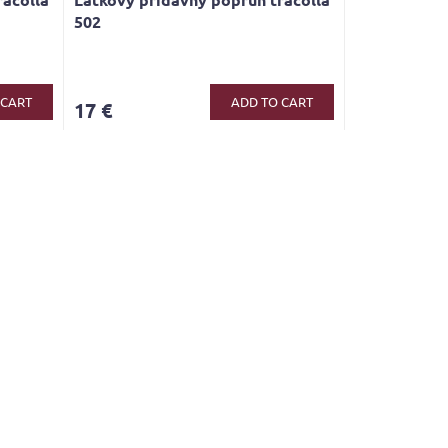
502
 CART
ADD TO CART
17 €