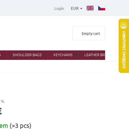
EUR
Login
Shopping
Empty cart
cart
S
SHOULDER BAGS
KEYCHAINS
LEATHER BRIEFCASES
 %
€
dem
(>3 pcs)