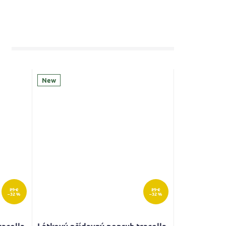
New
25 €
25 €
–32 %
–32 %
racolla
Látkový přídavný popruh tracolla