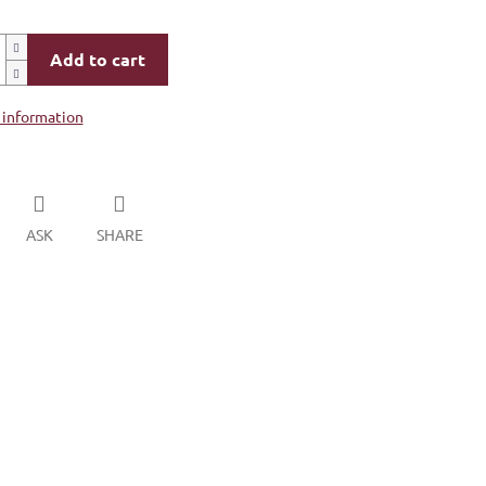
Add to cart
 information
ASK
SHARE