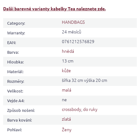
Další barevné varianty kabelky Tea naleznete zde.
HANDBAGS
Category
:
24 měsíců
Warranty
:
0761212576829
EAN
:
hnědá
Barva
:
13 cm
Hloubka
:
kůže
Materiál
:
šířka 32 cm výška 20 cm
Rozměry
:
malá
Velikost
:
ne
Vejde A4
:
crossbody
,
do ruky
Způsob nošení
:
zlatá
Barva kování
:
Ženy
Pohlaví
: