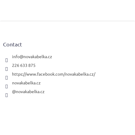
F
o
o
t
Contact
e
r
info
@
novakabelka.cz
226 633 875
https://www.facebook.com/novakabelka.cz/
novakabelka.cz
@novakabelka.cz