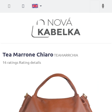
Skip
Shopping
to
content
cart
Tea Marrone Chiaro
TEAMARRCHIA
The
16 ratings
Rating details
average
product
rating
is
3,8
out
of
5
stars.