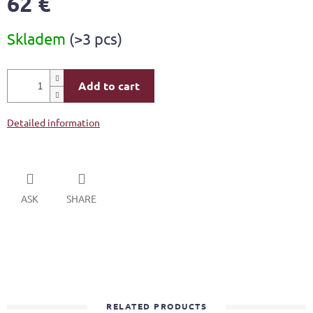
62 €
Measure
Skladem
(>3 pcs)
price:
Add to cart
Detailed information
ASK
SHARE
RELATED PRODUCTS