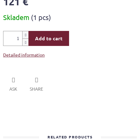
121 €
Measure
Skladem
(1 pcs)
price:
Add to cart
Detailed information
ASK
SHARE
RELATED PRODUCTS