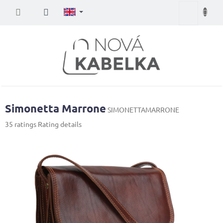
Skip
Shopping
to
content
cart
Simonetta Marrone
SIMONETTAMARRONE
The
35 ratings
Rating details
average
product
rating
is
3,8
out
of
5
stars.