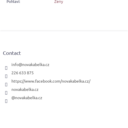
Ženy
Pohlaví
:
F
o
o
t
Contact
e
r
info
@
novakabelka.cz
226 633 875
https://www.facebook.com/novakabelka.cz/
novakabelka.cz
@novakabelka.cz