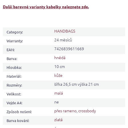
Další barevné varianty kabelky naleznete zde.
HANDBAGS
Category
:
24 měsíců
Warranty
:
7426839611669
EAN
:
hnědá
Barva
:
10 cm
Hloubka
:
kůže
Materiál
:
šířka 26,5 cm výška 21 cm
Rozměry
:
malá
Velikost
:
ne
Vejde A4
:
přes rameno
,
crossbody
Způsob nošení
:
zlatá
Barva kování
: