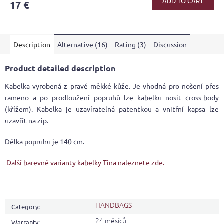
ADD TO CART
17 €
rating
is
5,0
out
Description
Alternative (16)
Rating (3)
Discussion
of
5
stars.
Product detailed description
Kabelka vyrobená z pravé měkké kůže. Je vhodná pro nošení přes
rameno a po prodloužení popruhů lze kabelku nosit cross-body
(křížem). Kabelka je uzavíratelná patentkou a vnitřní kapsa lze
uzavřít na zip.
Délka popruhu je 140 cm.
Další barevné varianty kabelky Tina naleznete zde.
HANDBAGS
Category
:
24 měsíců
Warranty
: