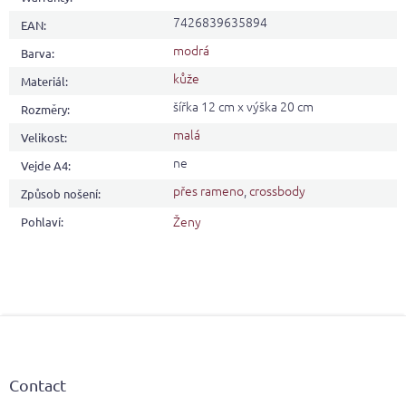
7426839635894
EAN
:
modrá
Barva
:
kůže
Materiál
:
šířka 12 cm x výška 20 cm
Rozměry
:
malá
Velikost
:
ne
Vejde A4
:
přes rameno
,
crossbody
Způsob nošení
:
Ženy
Pohlaví
:
F
o
o
t
Contact
e