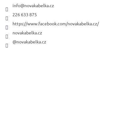
r
info
@
novakabelka.cz
226 633 875
https://www.facebook.com/novakabelka.cz/
novakabelka.cz
@novakabelka.cz