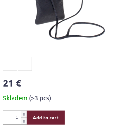
21 €
Measure
Skladem
(>3 pcs)
price:
Add to cart