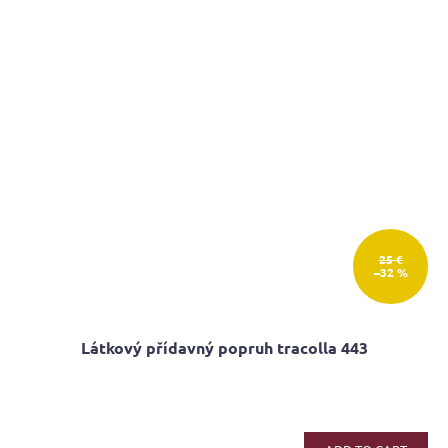
of
5
stars.
25 €
–32 %
Látkový přídavný popruh tracolla 443
The
average
product