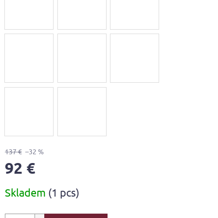
137 €
–32 %
92 €
Measure
Skladem
(1 pcs)
price: