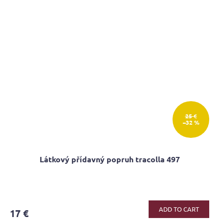
25 €
–32 %
Látkový přídavný popruh tracolla 497
ADD TO CART
17 €