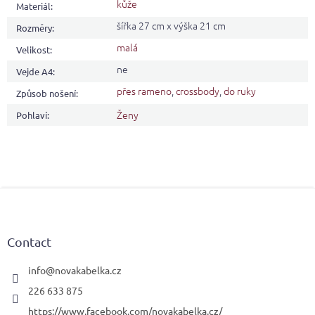
kůže
Materiál
:
šířka 27 cm x výška 21 cm
Rozměry
:
malá
Velikost
:
ne
Vejde A4
:
přes rameno
,
crossbody
,
do ruky
Způsob nošení
:
Ženy
Pohlaví
:
F
o
o
t
Contact
e
r
info
@
novakabelka.cz
226 633 875
https://www.facebook.com/novakabelka.cz/