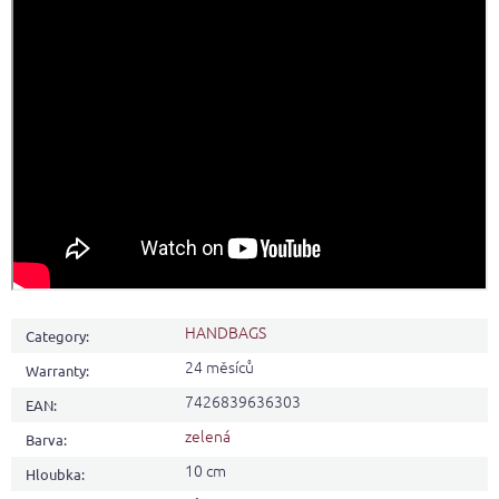
HANDBAGS
Category
:
24 měsíců
Warranty
:
7426839636303
EAN
:
zelená
Barva
:
10 cm
Hloubka
: