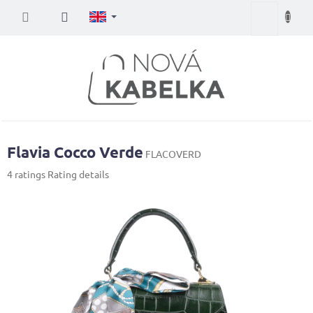
Skip
Shopping
to
content
cart
Flavia Cocco Verde
FLACOVERD
The
4 ratings
Rating details
average
product
rating
is
5,0
out
of
5
stars.