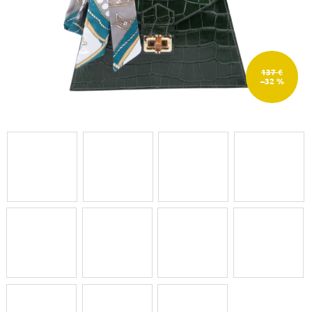
137 €
–32 %