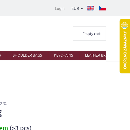
EUR
Login
Shopping
Empty cart
cart
S
SHOULDER BAGS
KEYCHAINS
LEATHER BRIEFCASES
32 %
€
dem
(>3 pcs)