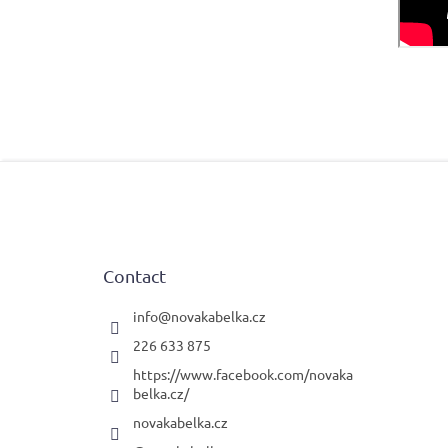
F
o
o
t
e
Contact
r
info
@
novakabelka.cz
226 633 875
https://www.facebook.com/novaka
belka.cz/
novakabelka.cz