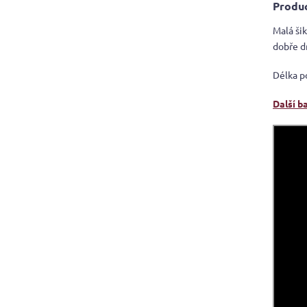
Produc
Malá ši
dobře d
Délka p
Další b