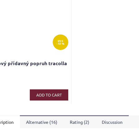
25 €
–32 %
vý přídavný popruh tracolla
ADD TO CART
ription
Alternative (16)
Rating (2)
Discussion