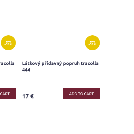
25 €
25 €
–32 %
–32 %
racolla
Látkový přídavný popruh tracolla
444
 CART
ADD TO CART
17 €