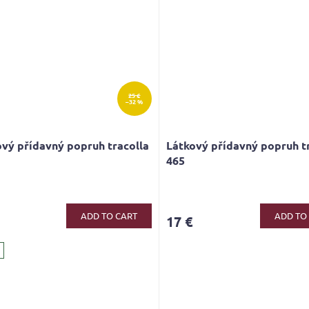
25 €
–32 %
vý přídavný popruh tracolla
Látkový přídavný popruh t
465
ADD TO CART
ADD TO
17 €