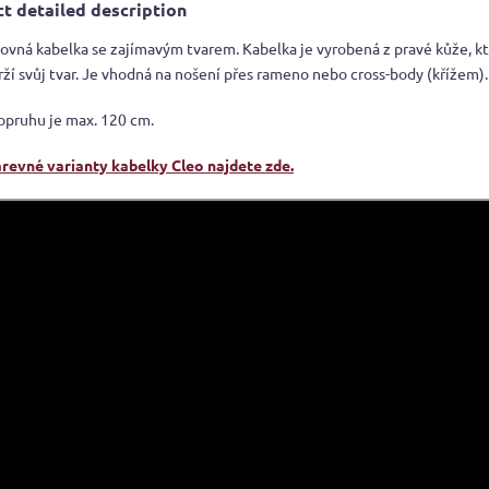
t detailed description
kovná kabelka se zajímavým tvarem. Kabelka je vyrobená z pravé kůže, kt
rží svůj tvar. Je vhodná na nošení přes rameno nebo cross-body (křížem).
opruhu je max. 120 cm.
arevné varianty kabelky Cleo najdete zde.