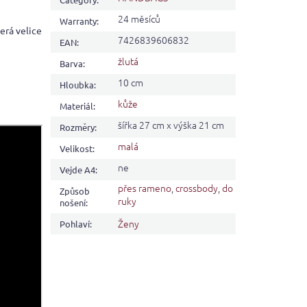
24 měsíců
Warranty
:
erá velice
7426839606832
EAN
:
žlutá
Barva
:
10 cm
Hloubka
:
kůže
Materiál
:
šířka 27 cm x výška 21 cm
Rozměry
:
malá
Velikost
:
ne
Vejde A4
:
přes rameno
,
crossbody
,
do
Způsob
ruky
nošení
:
Ženy
Pohlaví
: