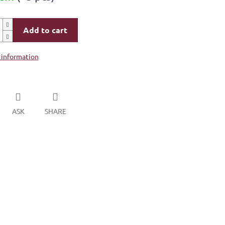
Add to cart
 information
ASK
SHARE