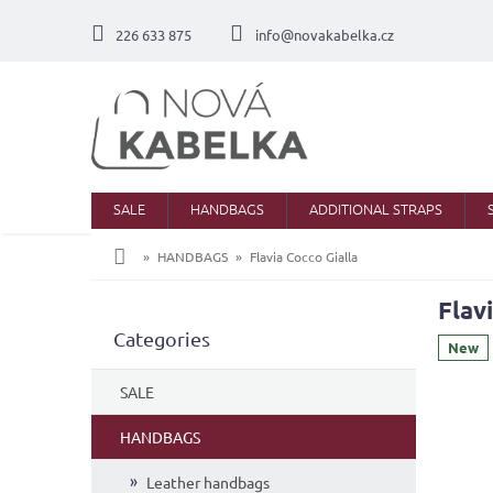
Skip
to
226 633 875
info@novakabelka.cz
content
SALE
HANDBAGS
ADDITIONAL STRAPS
Home
HANDBAGS
Flavia Cocco Gialla
Flav
S
Skip
Categories
i
New
categories
d
e
SALE
b
a
HANDBAGS
r
Leather handbags