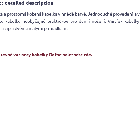
t detailed description
ká a prostorná kožená kabelka v hnědé barvě. Jednoduché provedení a v
to kabelku neobyčejně praktickou pro denní nošení. Vnitřek kabelky
na zip a dvěma malými přihrádkami.
arevné varianty kabelky Dafne naleznete zde.