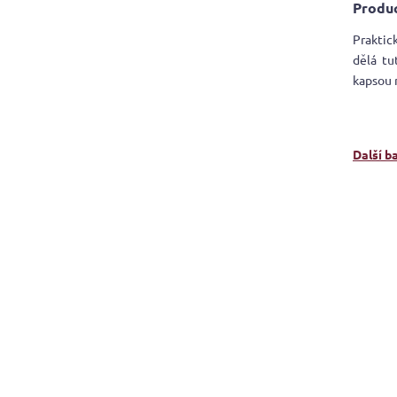
Produc
Praktic
dělá tu
kapsou 
Další b