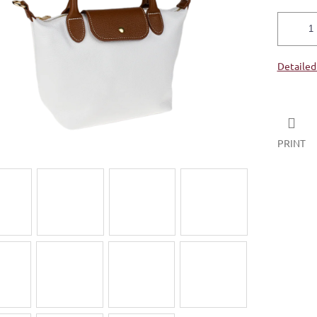
5
stars.
Detailed
PRINT