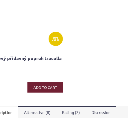
25 €
–32 %
vý přídavný popruh tracolla
ADD TO CART
ription
Alternative (8)
Rating (2)
Discussion