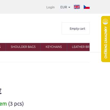
EUR
Login
Shopping
Empty cart
cart
S
SHOULDER BAGS
KEYCHAINS
LEATHER BRIEFCASES
€
dem
(3 pcs)