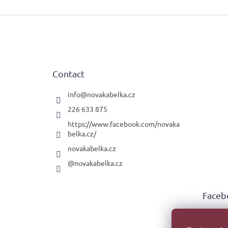
F
o
o
t
e
Contact
r
info
@
novakabelka.cz
226 633 875
https://www.facebook.com/novaka
belka.cz/
novakabelka.cz
@novakabelka.cz
Faceb