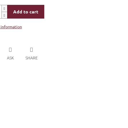
Add to cart
 information
ASK
SHARE