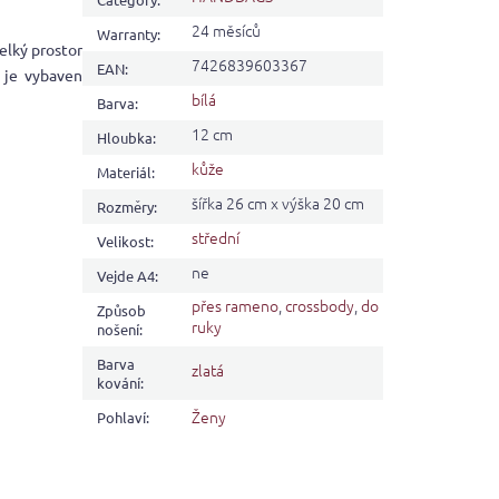
24 měsíců
Warranty
:
elký prostor
7426839603367
EAN
:
 je vybaven
bílá
Barva
:
12 cm
Hloubka
:
kůže
Materiál
:
šířka 26 cm x výška 20 cm
Rozměry
:
střední
Velikost
:
ne
Vejde A4
:
přes rameno
,
crossbody
,
do
Způsob
ruky
nošení
:
Barva
zlatá
kování
:
Ženy
Pohlaví
: