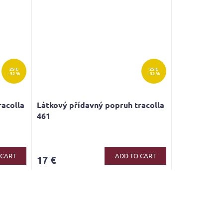
25 €
25 €
–32 %
–32 %
racolla
Látkový přídavný popruh tracolla
461
 CART
ADD TO CART
17 €