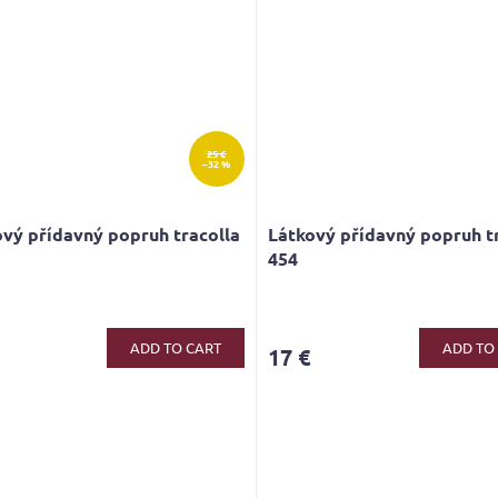
25 €
–32 %
vý přídavný popruh tracolla
Látkový přídavný popruh t
454
ADD TO CART
ADD TO
17 €