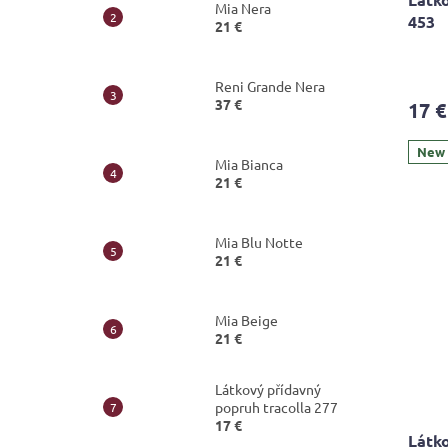
Mia Nera
453
21 €
Reni Grande Nera
37 €
17 €
New
Mia Bianca
21 €
Mia Blu Notte
21 €
Mia Beige
21 €
Látkový přídavný
popruh tracolla 277
17 €
Látko