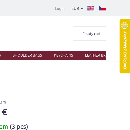
EUR
Login
Shopping
Empty cart
cart
S
SHOULDER BAGS
KEYCHAINS
LEATHER BRIEFCASES
33 %
 €
dem
(3 pcs)