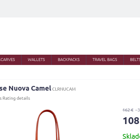
SCARVES
WALLETS
BACKPACKS
TRAVEL BAGS
BELT
ise Nuova Camel
CLRNUCAM
s
Rating details
162 €
–
108
Measure
Skla
price: