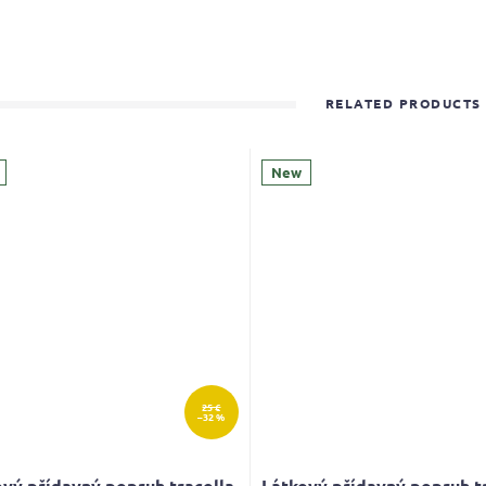
RELATED PRODUCTS
New
25 €
–32 %
vý přídavný popruh tracolla
Látkový přídavný popruh t