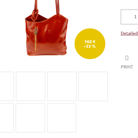
Detailed
162 €
–33 %
PRINT