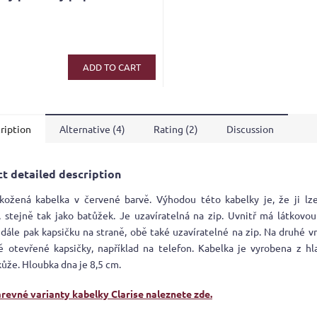
ADD TO CART
ription
Alternative (4)
Rating (2)
Discussion
t detailed description
kožená kabelka v červené barvě. Výhodou této kabelky je, že ji lze
 stejně tak jako batůžek. Je uzavíratelná na zip. Uvnitř má látkovo
 dále pak kapsičku na straně, obě také uzavíratelné na zip. Na druhé vn
ě otevřené kapsičky, například na telefon. Kabelka je vyrobena z hl
kůže. Hloubka dna je 8,5 cm.
arevné varianty kabelky Clarise naleznete zde.