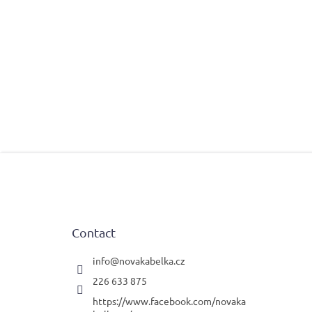
F
o
o
t
e
Contact
r
info
@
novakabelka.cz
226 633 875
https://www.facebook.com/novaka