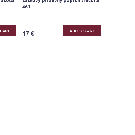
461
 CART
ADD TO CART
17 €