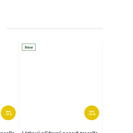
New
25 €
25 €
–32 %
–32 %
racolla
Látkový přídavný popruh tracolla