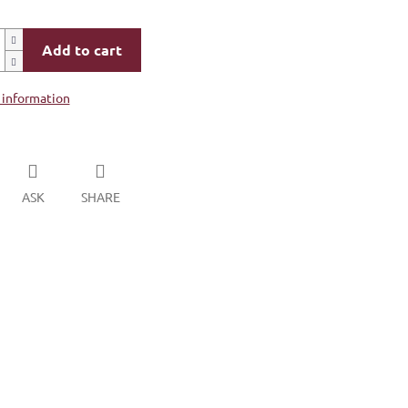
Add to cart
 information
ASK
SHARE