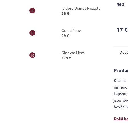
462
Isidora Bianca Piccola
83 €
17 €
Grana Nera
29 €
Desc
Ginevra Nera
179 €
Produc
Krásná 
rameno,
kapsou,
jsou dv
hovězí 
Další b