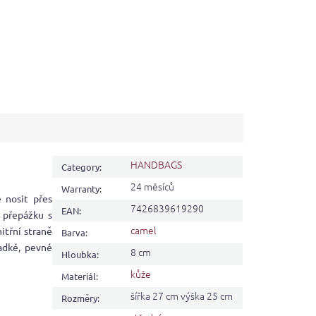
HANDBAGS
Category
:
24 měsíců
Warranty
:
 nosit přes
7426839619290
EAN
:
u přepážku s
camel
itřní straně
Barva
:
adké, pevné
8 cm
Hloubka
:
kůže
Materiál
:
šířka 27 cm výška 25 cm
Rozměry
: