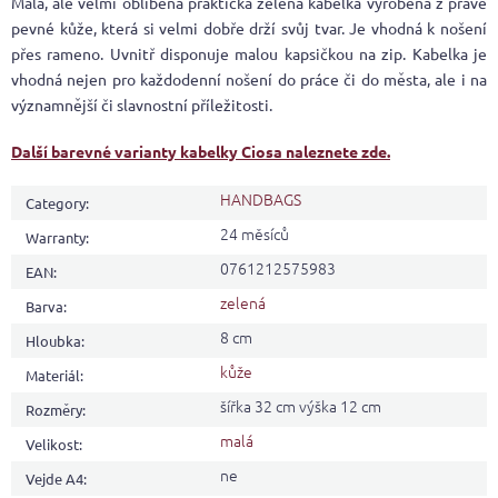
Malá, ale velmi oblíbená praktická zelená kabelka vyrobena z pravé
pevné kůže, která si velmi dobře drží svůj tvar. Je vhodná k nošení
přes rameno. Uvnitř disponuje malou kapsičkou na zip. Kabelka je
vhodná nejen pro každodenní nošení do práce či do města, ale i na
významnější či slavnostní příležitosti.
Další barevné varianty kabelky Ciosa naleznete zde.
HANDBAGS
Category
:
24 měsíců
Warranty
:
0761212575983
EAN
:
zelená
Barva
:
8 cm
Hloubka
:
kůže
Materiál
:
šířka 32 cm výška 12 cm
Rozměry
:
malá
Velikost
:
ne
Vejde A4
: