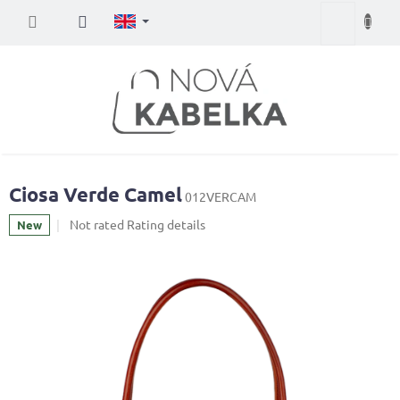
Skip
Shopping
to
content
cart
Ciosa Verde Camel
012VERCAM
The
Not rated
Rating details
New
average
product
rating
is
0,0
out
of
5
stars.