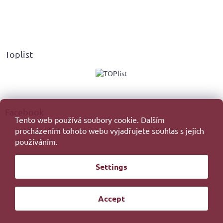
Toplist
Facebook
Tento web používá soubory cookie. Dalším
procházením tohoto webu vyjadřujete souhlas s jejich
používáním.
Created by Shoptet
Settings
Copyright 2026
. All rights reserved.
Edit cookie settings
Accept
Redesign by
Filipesmedia 🧡