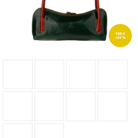
125 €
–33 %