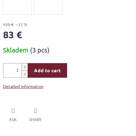
125 €
–33 %
83 €
Measure
Skladem
(3 pcs)
price:
Add to cart
Detailed information
ASK
SHARE