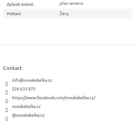
přes rameno
Způsob nošení
:
Ženy
Pohlaví
:
F
o
o
t
Contact
e
r
info
@
novakabelka.cz
226 633 875
https://www.facebook.com/novakabelka.cz/
novakabelka.cz
@novakabelka.cz