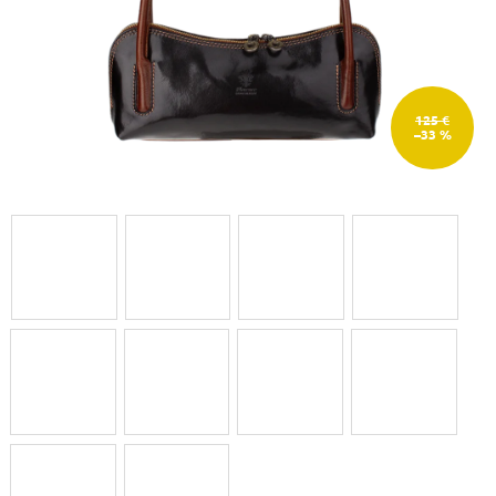
125 €
–33 %