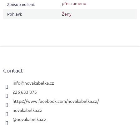
přes rameno
Způsob nošení
:
Ženy
Pohlaví
:
F
o
o
t
Contact
e
r
info
@
novakabelka.cz
226 633 875
https://www.facebook.com/novakabelka.cz/
novakabelka.cz
@novakabelka.cz