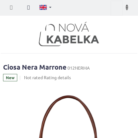
Skip
Shopping
to
content
cart
Ciosa Nera Marrone
012NERMA
The
Not rated
Rating details
New
average
product
rating
is
0,0
out
of
5
stars.