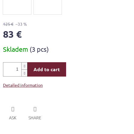
125 €
–33 %
83 €
Measure
Skladem
(3 pcs)
price:
Add to cart
Detailed information
ASK
SHARE