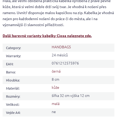
Malá, ale velmi oblíbená praktická kabelka vyrobena z pravé pevné
kůže, která si velmi dobře drží svůj tvar. Je vhodná k nošení přes
rameno. Uvnitř disponuje malou kapsičkou na zip. Kabelka je vhodná
nejen pro každodenní nošení do práce či do města, ale i na
významnější či slavnostní příležitosti.
Další barevné varianty kabelky Ciosa naleznete zde.
HANDBAGS
Category
:
24 měsíců
Warranty
:
0761212575976
EAN
:
černá
Barva
:
8 cm
Hloubka
:
kůže
Materiál
:
šířka 32 cm výška 12 cm
Rozměry
:
malá
Velikost
:
ne
Vejde A4
: