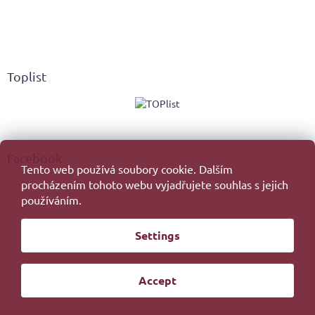
Toplist
Facebook
Tento web používá soubory cookie. Dalším
procházením tohoto webu vyjadřujete souhlas s jejich
používáním.
Created by Shoptet
Settings
Copyright 2026
. All rights reserved.
Edit cookie settings
Accept
Redesign by
Filipesmedia 🧡