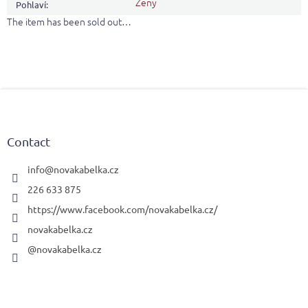
Ženy
Pohlaví
:
The item has been sold out…
F
o
o
t
Contact
e
r
info
@
novakabelka.cz
226 633 875
https://www.facebook.com/novakabelka.cz/
novakabelka.cz
@novakabelka.cz