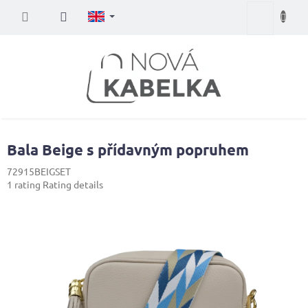
Skip
Shopping
to
content
cart
Bala Beige s přídavným popruhem
72915BEIGSET
The
1 rating
Rating details
average
product
rating
is
5,0
out
of
5
stars.