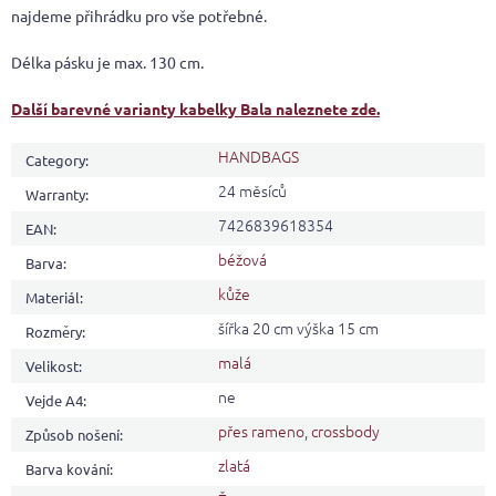
najdeme přihrádku pro vše potřebné.
Délka pásku je max. 130 cm.
Další barevné varianty kabelky Bala naleznete zde.
HANDBAGS
Category
:
24 měsíců
Warranty
:
7426839618354
EAN
:
béžová
Barva
:
kůže
Materiál
:
šířka 20 cm výška 15 cm
Rozměry
:
malá
Velikost
:
ne
Vejde A4
:
přes rameno
,
crossbody
Způsob nošení
:
zlatá
Barva kování
: