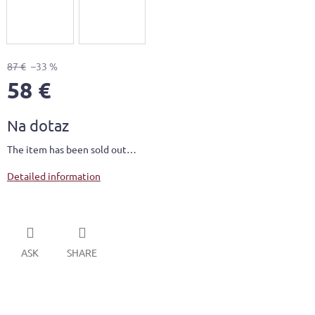
87 €
–33 %
58 €
Measure
Na dotaz
price:
The item has been sold out…
Detailed information
ASK
SHARE