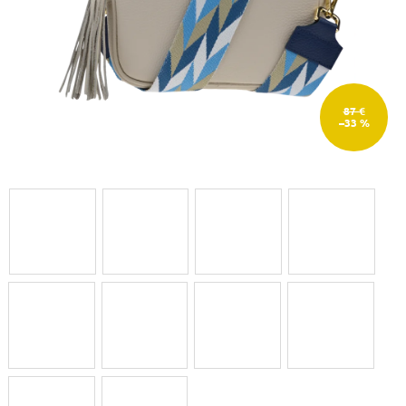
87 €
–33 %