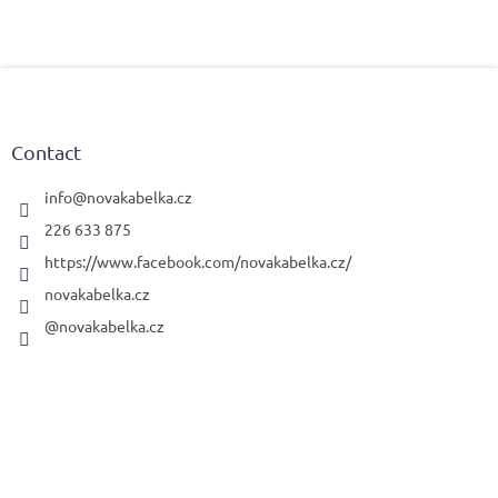
n
g
c
o
F
n
o
t
o
r
t
Contact
o
e
l
r
info
@
novakabelka.cz
s
226 633 875
https://www.facebook.com/novakabelka.cz/
novakabelka.cz
@novakabelka.cz