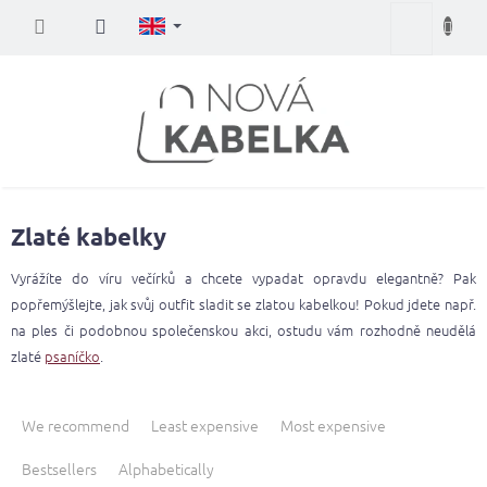
Skip
Shopping
to
content
cart
Zlaté kabelky
Vyrážíte do víru večírků a chcete vypadat opravdu elegantně? Pak
popřemýšlejte, jak svůj outfit sladit se zlatou kabelkou! Pokud jdete např.
na ples či podobnou společenskou akci, ostudu vám rozhodně neudělá
zlaté
psaníčko
.
P
r
We recommend
Least expensive
Most expensive
o
Bestsellers
Alphabetically
d