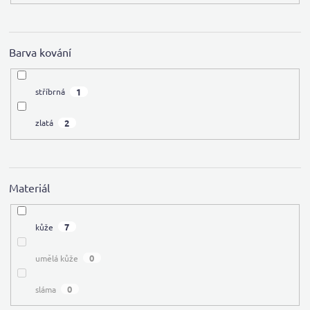
Barva kování
1
stříbrná
2
zlatá
Materiál
7
kůže
0
umělá kůže
0
sláma