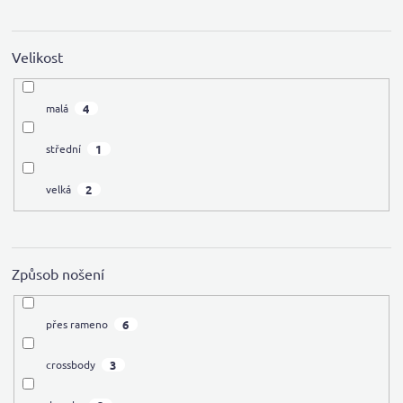
Velikost
4
malá
1
střední
2
velká
Způsob nošení
6
přes rameno
3
crossbody