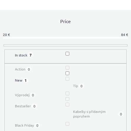
u
c
t
Price
s
o
r
20
€
84
€
t
i
n
7
In stock
g
0
Action
1
New
0
Tip
0
Výprodej
0
Bestseller
Kabelky s přídavným
0
popruhem
0
Black Friday