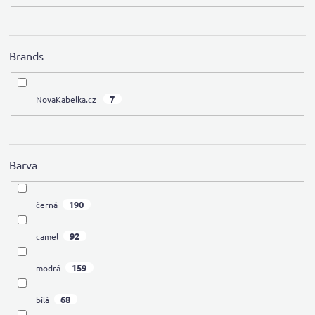
Brands
7
NovaKabelka.cz
Barva
190
černá
92
camel
159
modrá
68
bílá