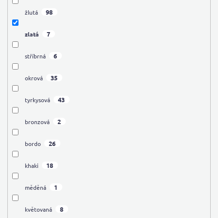
98
žlutá
7
zlatá
6
stříbrná
35
okrová
43
tyrkysová
2
bronzová
26
bordo
18
khaki
1
měděná
8
květovaná