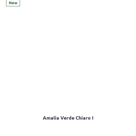
5,0
New
out
of
5
stars.
Amalia Verde Chiaro I