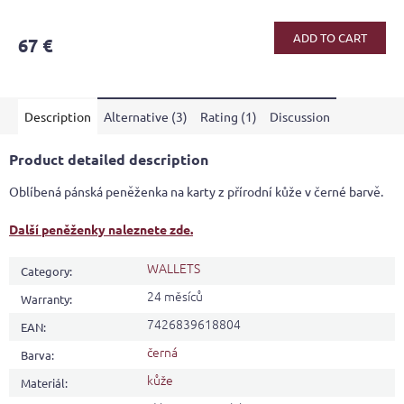
ADD TO CART
67 €
Description
Alternative (3)
Rating (1)
Discussion
Product detailed description
Oblíbená pánská peněženka na karty z přírodní kůže v černé barvě.
Další peněženky naleznete zde.
WALLETS
Category
:
24 měsíců
Warranty
:
7426839618804
EAN
:
černá
Barva
:
kůže
Materiál
: