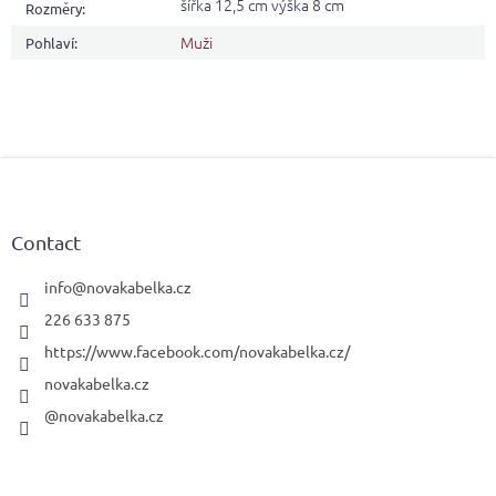
šířka 12,5 cm výška 8 cm
Rozměry
:
Muži
Pohlaví
:
F
o
o
t
Contact
e
r
info
@
novakabelka.cz
226 633 875
https://www.facebook.com/novakabelka.cz/
novakabelka.cz
@novakabelka.cz