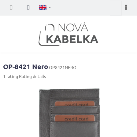
Skip
Shopping
to
content
cart
OP-8421 Nero
OP8421NERO
The
1 rating
Rating details
average
product
rating
is
5,0
out
of
5
stars.