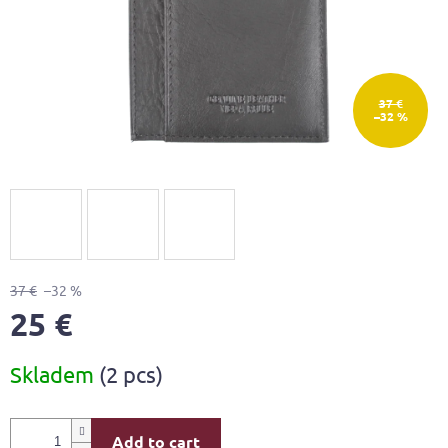
37 €
–32 %
37 €
–32 %
25 €
Measure
Skladem
(2 pcs)
price:
Add to cart