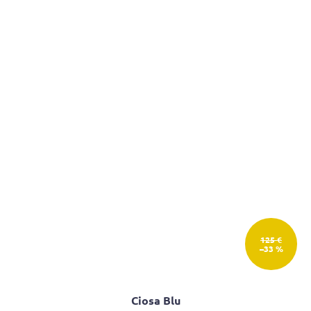
125 €
–33 %
Ciosa Blu