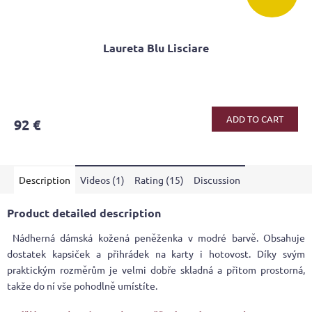
Laureta Blu Lisciare
The
average
product
ADD TO CART
92 €
rating
is
4,0
out
Description
Videos (1)
Rating (15)
Discussion
of
5
stars.
Product detailed description
Nádherná dámská kožená peněženka v modré barvě. Obsahuje
dostatek kapsiček a přihrádek na karty i hotovost. Díky svým
praktickým rozměrům je velmi dobře skladná a přitom prostorná,
takže do ní vše pohodlně umístíte.