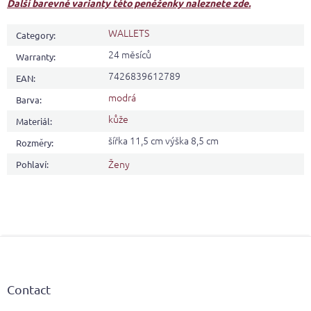
Další barevné varianty této peněženky naleznete zde.
WALLETS
Category
:
24 měsíců
Warranty
:
7426839612789
EAN
:
modrá
Barva
:
kůže
Materiál
:
šířka 11,5 cm výška 8,5 cm
Rozměry
:
Ženy
Pohlaví
:
F
o
o
t
Contact
e