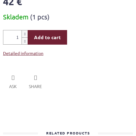
42 €
Measure
Skladem
(1 pcs)
price:
Add to cart
Detailed information
ASK
SHARE
RELATED PRODUCTS