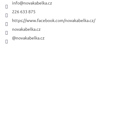
r
info
@
novakabelka.cz
226 633 875
https://www.facebook.com/novakabelka.cz/
novakabelka.cz
@novakabelka.cz