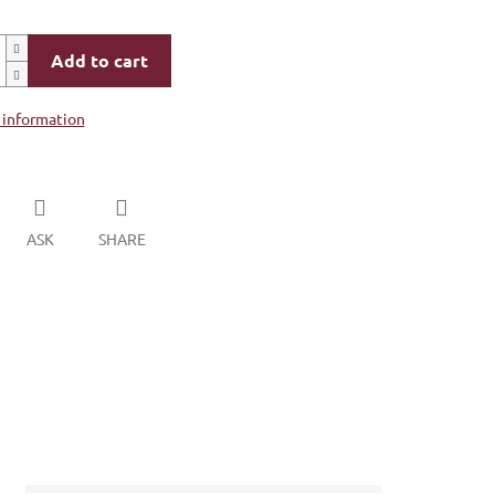
Add to cart
 information
ASK
SHARE