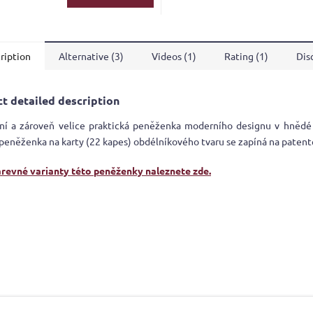
ription
Alternative (3)
Videos (1)
Rating (1)
Dis
t detailed description
ní a zároveň velice praktická peněženka moderního designu v hnědé 
peněženka na karty (22 kapes) obdélníkového tvaru se zapíná na patent
arevné varianty této peněženky naleznete zde.