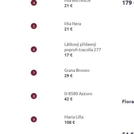
Mia Blu Notte
179 
rating
21 €
is
4,0
out
Mia Nera
of
21 €
5
stars.
Látkový přídavný
popruh tracolla 277
17 €
Grana Bronzo
29 €
D-8580 Azzuro
42 €
Fiora
Maria Lilla
The
108 €
avera
produ