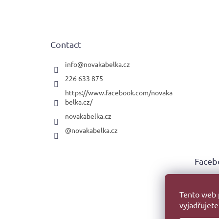
o
o
t
e
Contact
r
info
@
novakabelka.cz
226 633 875
https://www.facebook.com/novaka
belka.cz/
novakabelka.cz
@novakabelka.cz
Faceb
Tento web 
vyjadřujete