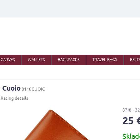
SCARVES
WALLETS
BACKPACKS
TRAVEL BAGS
BELT
 Cuoio
8110CUOIO
Rating details
37 €
–32
25 
Measure
Skla
price: