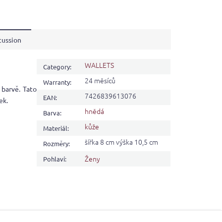
cussion
WALLETS
Category
:
24 měsíců
Warranty
:
barvě. Tato
7426839613076
EAN
:
ek.
hnědá
Barva
:
kůže
Materiál
:
šířka 8 cm výška 10,5 cm
Rozměry
:
Ženy
Pohlaví
: