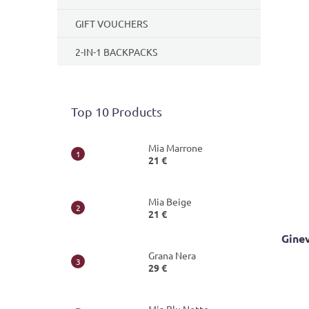
GIFT VOUCHERS
2-IN-1 BACKPACKS
Top 10 Products
Mia Marrone
21 €
Mia Beige
21 €
Gine
Grana Nera
29 €
The
avera
produ