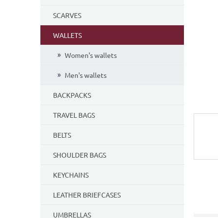
5
SCARVES
stars.
WALLETS
Women's wallets
Men's wallets
BACKPACKS
TRAVEL BAGS
BELTS
SHOULDER BAGS
KEYCHAINS
LEATHER BRIEFCASES
UMBRELLAS