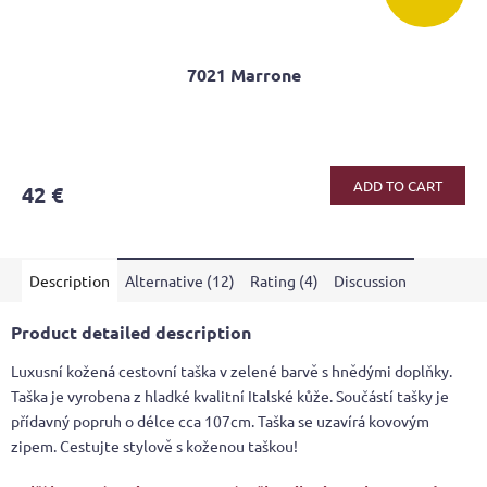
7021 Marrone
The
average
product
ADD TO CART
42 €
rating
is
4,2
out
Description
Alternative (12)
Rating (4)
Discussion
of
5
stars.
Product detailed description
Luxusní kožená cestovní taška v zelené barvě s hnědými doplňky.
Taška je vyrobena z hladké kvalitní Italské kůže. Součástí tašky je
přídavný popruh o délce cca 107cm. Taška se uzavírá kovovým
zipem. Cestujte stylově s koženou taškou!