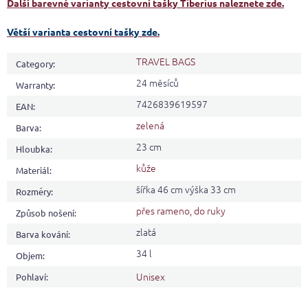
Další barevné varianty cestovní tašky Tiberius
naleznete zde.
Větší varianta cestovní tašky zde.
TRAVEL BAGS
Category
:
24 měsíců
Warranty
:
7426839619597
EAN
:
zelená
Barva
:
23 cm
Hloubka
:
kůže
Materiál
:
šířka 46 cm výška 33 cm
Rozměry
:
přes rameno, do ruky
Způsob nošení
:
zlatá
Barva kování
:
34 l
Objem
:
Unisex
Pohlaví
: