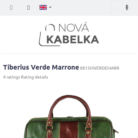
Skip
Shopping
to
content
cart
Tiberius Verde Marrone
8815MVERDEMARR
The
4 ratings
Rating details
average
product
rating
is
4,3
out
of
5
stars.