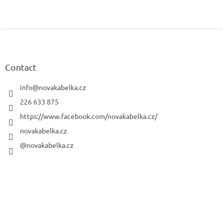
F
o
o
t
Contact
e
r
info
@
novakabelka.cz
226 633 875
https://www.facebook.com/novakabelka.cz/
novakabelka.cz
@novakabelka.cz