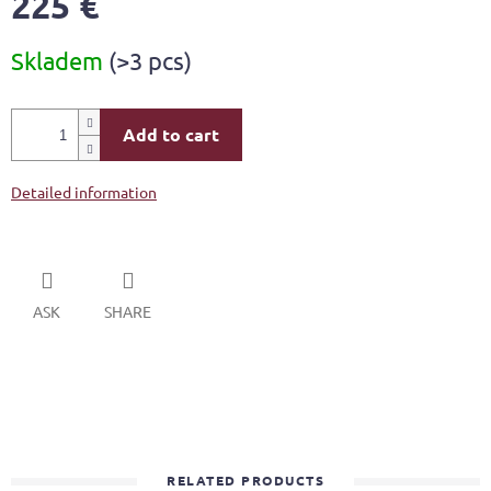
225 €
Measure
Skladem
(>3 pcs)
price:
Add to cart
Detailed information
ASK
SHARE
RELATED PRODUCTS