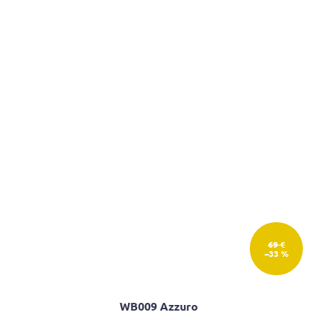
69 €
–33 %
WB009 Azzuro