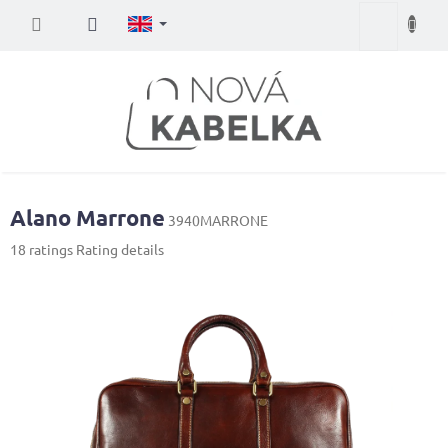
Skip
Shopping
to
content
cart
Alano Marrone
3940MARRONE
The
18 ratings
Rating details
average
product
rating
is
4,4
out
of
5
stars.