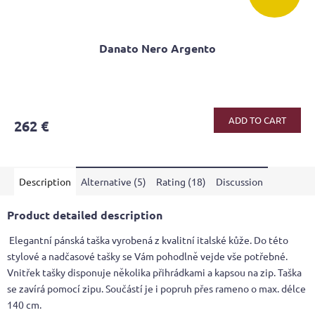
Danato Nero Argento
The
average
product
ADD TO CART
262 €
rating
is
4,2
out
Description
Alternative (5)
Rating (18)
Discussion
of
5
stars.
Product detailed description
Elegantní pánská taška vyrobená z kvalitní italské kůže. Do této
stylové a nadčasové tašky se Vám pohodlně vejde vše potřebné.
Vnitřek tašky disponuje několika přihrádkami a kapsou na zip. Taška
se zavírá pomocí zipu. Součástí je i popruh přes rameno o max. délce
140 cm.