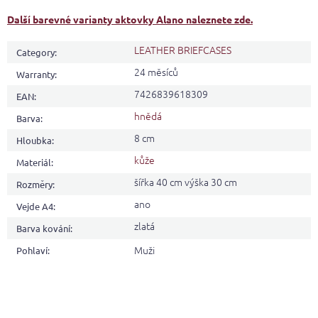
Další barevné varianty aktovky Alano naleznete zde.
LEATHER BRIEFCASES
Category
:
24 měsíců
Warranty
:
7426839618309
EAN
:
hnědá
Barva
:
8 cm
Hloubka
:
kůže
Materiál
:
šířka 40 cm výška 30 cm
Rozměry
:
ano
Vejde A4
:
zlatá
Barva kování
:
Muži
Pohlaví
: