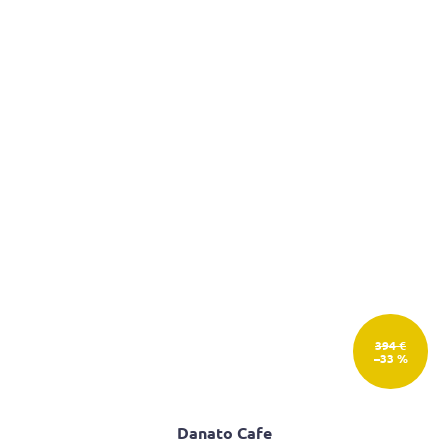
394 €
–33 %
Danato Cafe