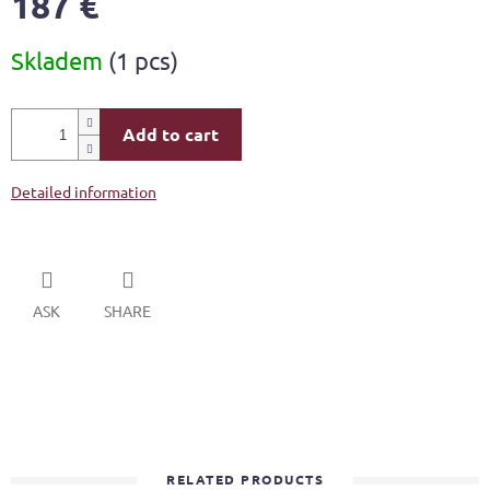
187 €
Measure
Skladem
(1 pcs)
price:
Add to cart
Detailed information
ASK
SHARE
RELATED PRODUCTS