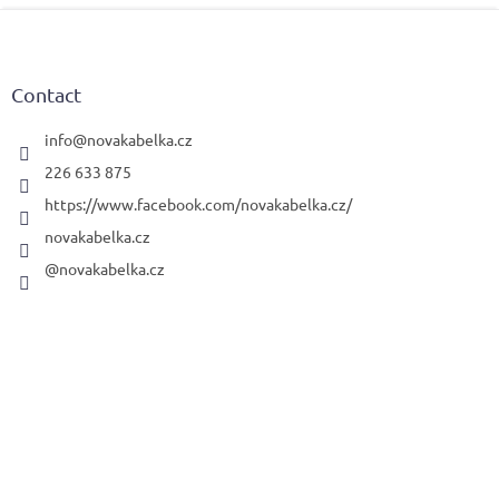
F
o
o
t
Contact
e
r
info
@
novakabelka.cz
226 633 875
https://www.facebook.com/novakabelka.cz/
novakabelka.cz
@novakabelka.cz