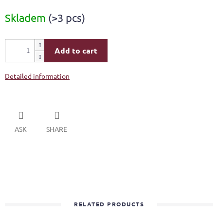
Measure
Skladem
(>3 pcs)
price:
Add to cart
Detailed information
ASK
SHARE
RELATED PRODUCTS