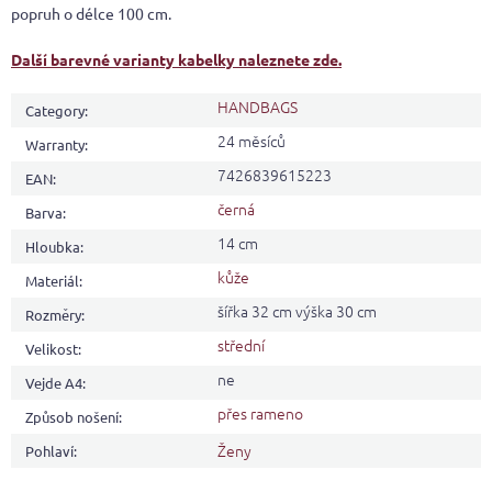
popruh o délce 100 cm.
Další barevné varianty kabelky naleznete zde.
HANDBAGS
Category
:
24 měsíců
Warranty
:
7426839615223
EAN
:
černá
Barva
:
14 cm
Hloubka
:
kůže
Materiál
:
šířka 32 cm výška 30 cm
Rozměry
:
střední
Velikost
:
ne
Vejde A4
:
přes rameno
Způsob nošení
:
Ženy
Pohlaví
: