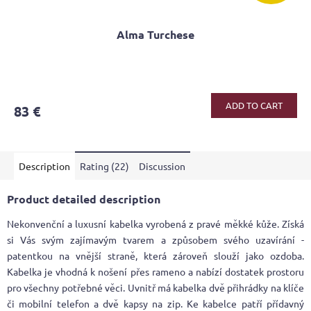
Alma Turchese
The
average
product
ADD TO CART
83 €
rating
is
3,9
out
Description
Rating (22)
Discussion
of
5
stars.
Product detailed description
Nekonvenční a luxusní kabelka vyrobená z pravé měkké kůže. Získá
si Vás svým zajímavým tvarem a způsobem svého uzavírání -
patentkou na vnější straně, která zároveň slouží jako ozdoba.
Kabelka je vhodná k nošení přes rameno a nabízí dostatek prostoru
pro všechny potřebné věci. Uvnitř má kabelka dvě přihrádky na klíče
či mobilní telefon a dvě kapsy na zip. Ke kabelce patří přídavný