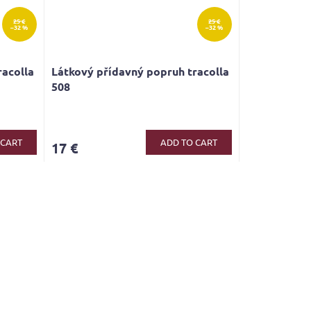
25 €
25 €
–32 %
–32 %
racolla
Látkový přídavný popruh tracolla
508
 CART
ADD TO CART
17 €