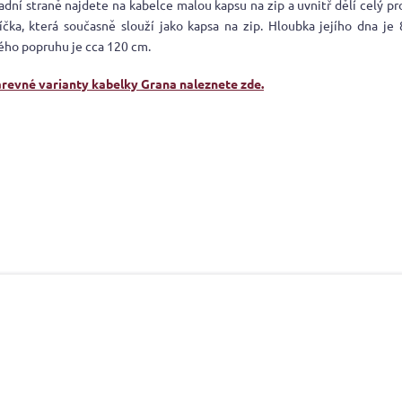
zadní straně najdete na kabelce malou kapsu na zip a uvnitř dělí celý pr
říčka, která současně slouží jako kapsa na zip. Hloubka jejího dna je
ého popruhu je cca 120 cm.
arevné varianty kabelky Grana naleznete zde.