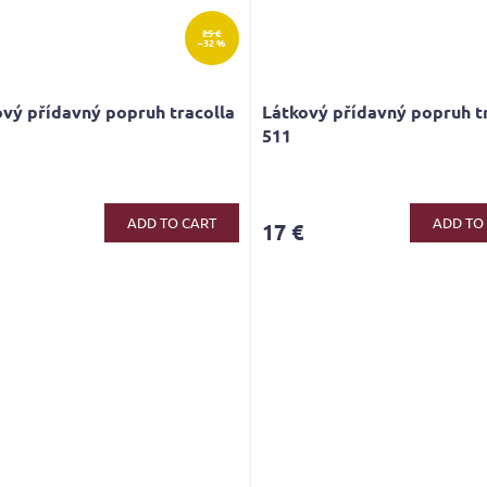
25 €
–32 %
vý přídavný popruh tracolla
Látkový přídavný popruh t
511
ADD TO CART
ADD TO
17 €