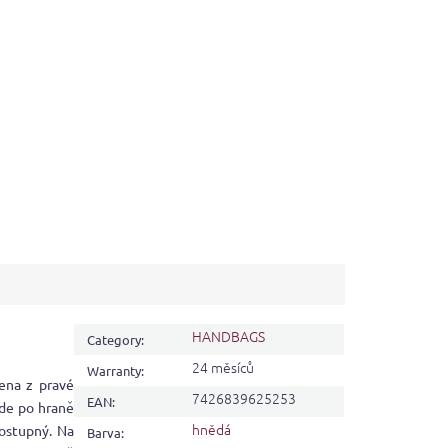
HANDBAGS
Category
:
24 měsíců
Warranty
:
ena z pravé
7426839625253
EAN
:
ede po hraně
hnědá
dostupný. Na
Barva
: