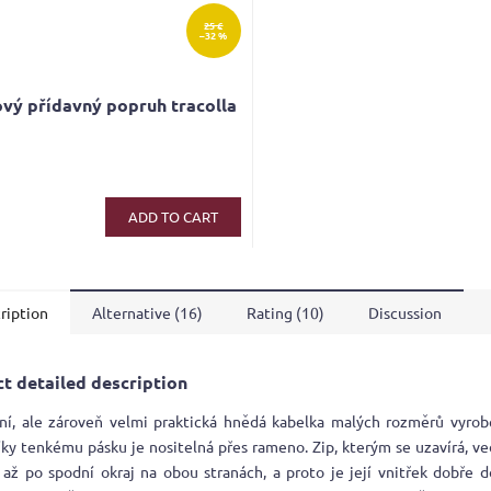
25 €
–32 %
vý přídavný popruh tracolla
ADD TO CART
ription
Alternative (16)
Rating (10)
Discussion
t detailed description
ní, ale zároveň velmi praktická hnědá kabelka malých rozměrů vyrob
íky tenkému pásku je nositelná přes rameno. Zip, kterým se uzavírá, v
 až po spodní okraj na obou stranách, a proto je její vnitřek dobře 