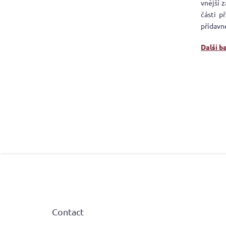
vnější 
části p
přídavn
Další b
F
o
o
t
e
Contact
r