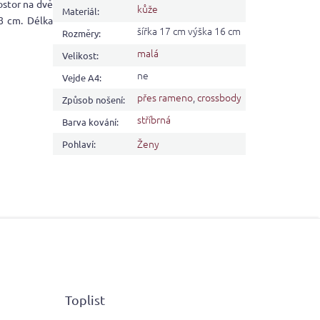
ostor na dvě
kůže
Materiál
:
 8 cm. Délka
šířka 17 cm výška 16 cm
Rozměry
:
malá
Velikost
:
ne
Vejde A4
:
přes rameno
,
crossbody
Způsob nošení
:
stříbrná
Barva kování
:
Ženy
Pohlaví
:
Toplist