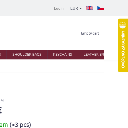
EUR
Login
Shopping
Empty cart
cart
S
SHOULDER BAGS
KEYCHAINS
LEATHER BRIEFCASES
 %
€
dem
(>3 pcs)