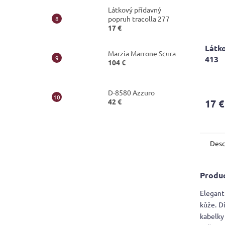
Látkový přídavný
popruh tracolla 277
17 €
Látko
Marzia Marrone Scura
413
104 €
D-8580 Azzuro
42 €
17 €
Desc
Produc
Elegant
kůže. D
kabelky