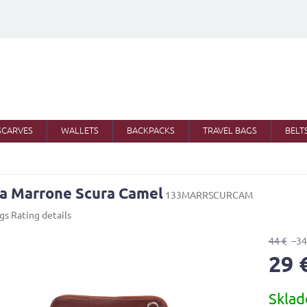
SCARVES
WALLETS
BACKPACKS
TRAVEL BAGS
BELT
a Marrone Scura Camel
133MARRSCURCAM
ngs
Rating details
44 €
–34
29 
Measure
Skla
price: