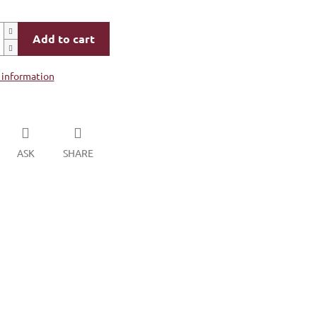
Add to cart
 information
ASK
SHARE