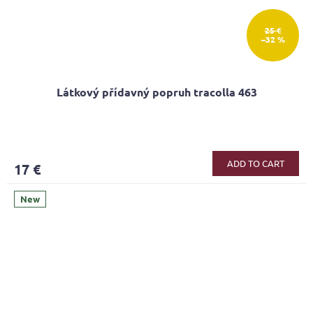
25 €
–32 %
Látkový přídavný popruh tracolla 463
ADD TO CART
17 €
New