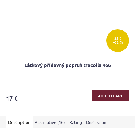
25 €
–32 %
Látkový přídavný popruh tracolla 466
ADD TO CART
17 €
Description
Alternative (16)
Rating
Discussion