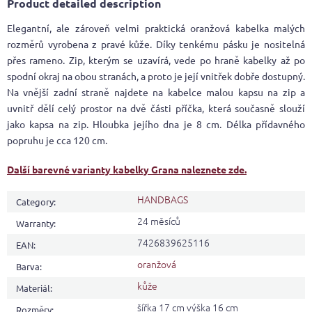
Product detailed description
Elegantní, ale zároveň velmi praktická oranžová kabelka malých
rozměrů vyrobena z pravé kůže. Díky tenkému pásku je nositelná
přes rameno. Zip, kterým se uzavírá, vede po hraně kabelky až po
spodní okraj na obou stranách, a proto je její vnitřek dobře dostupný.
Na vnější zadní straně najdete na kabelce malou kapsu na zip a
uvnitř dělí celý prostor na dvě části příčka, která současně slouží
jako kapsa na zip. Hloubka jejího dna je 8 cm. Délka přídavného
popruhu je cca 120 cm.
Další barevné varianty kabelky Grana naleznete zde.
HANDBAGS
Category
:
24 měsíců
Warranty
:
7426839625116
EAN
:
oranžová
Barva
:
kůže
Materiál
:
šířka 17 cm výška 16 cm
Rozměry
: