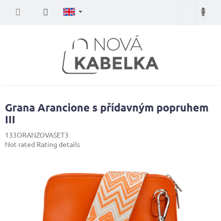
Skip
Shopping
to
content
cart
Grana Arancione s přídavným popruhem
III
133ORANZOVASET3
The
Not rated
Rating details
average
product
rating
is
0,0
out
of
5