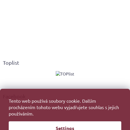
Toplist
Facebook
Tento web používá soubory cookie. Dalším
procházením tohoto webu vyjadřujete souhlas s jejich
používáním.
Created by Shoptet
Settings