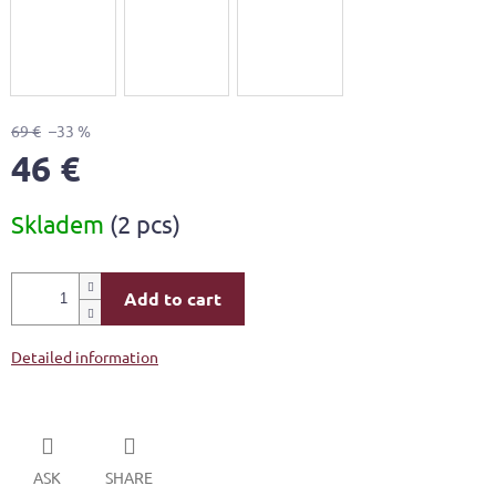
69 €
–33 %
46 €
Measure
Skladem
(2 pcs)
price:
Add to cart
Detailed information
ASK
SHARE