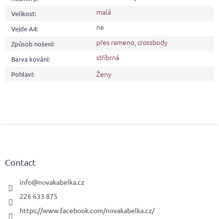
malá
Velikost
:
ne
Vejde A4
:
přes rameno
,
crossbody
Způsob nošení
:
stříbrná
Barva kování
:
Ženy
Pohlaví
:
F
o
o
t
Contact
e
r
info
@
novakabelka.cz
226 633 875
https://www.facebook.com/novakabelka.cz/