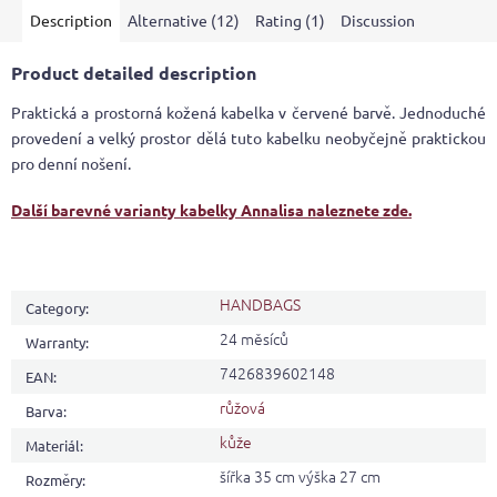
Description
Alternative (12)
Rating (1)
Discussion
of
5
stars.
Product detailed description
Praktická a prostorná kožená kabelka v červené barvě. Jednoduché
provedení a velký prostor dělá tuto kabelku neobyčejně praktickou
pro denní nošení.
Další barevné varianty kabelky Annalisa naleznete zde.
HANDBAGS
Category
:
24 měsíců
Warranty
:
7426839602148
EAN
:
růžová
Barva
:
kůže
Materiál
:
šířka 35 cm výška 27 cm
Rozměry
: