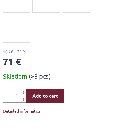
106 €
–33 %
71 €
Measure
Skladem
(>3 pcs)
price:
Add to cart
Detailed information