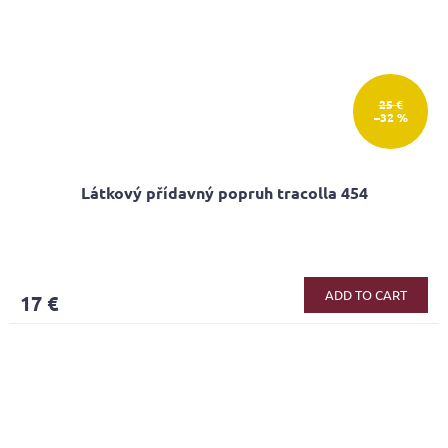
25 €
–32 %
Látkový přídavný popruh tracolla 454
ADD TO CART
17 €