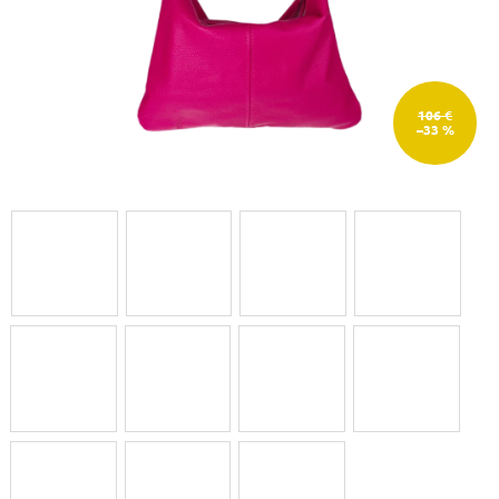
106 €
–33 %