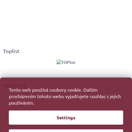
Toplist
Facebook
Tento web používá soubory cookie. Dalším
procházením tohoto webu vyjadřujete souhlas s jejich
používáním.
Created by Shoptet
Settings