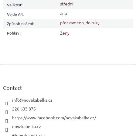
střední
Velikost
:
ano
Vejde A4
:
přes rameno
,
do ruky
Způsob nošení
:
Ženy
Pohlaví
:
F
o
o
t
Contact
e
r
info
@
novakabelka.cz
226 633 875
https://www.facebook.com/novakabelka.cz/
novakabelka.cz
@novakabelka.cz