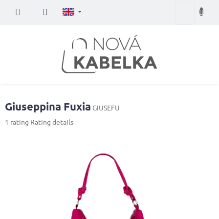
Skip
Shopping
to
content
cart
Giuseppina Fuxia
GIUSEFU
The
1 rating
Rating details
average
product
rating
is
5,0
out
of
5
stars.