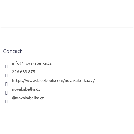
F
o
o
t
Contact
e
r
info
@
novakabelka.cz
226 633 875
https://www.facebook.com/novakabelka.cz/
novakabelka.cz
@novakabelka.cz