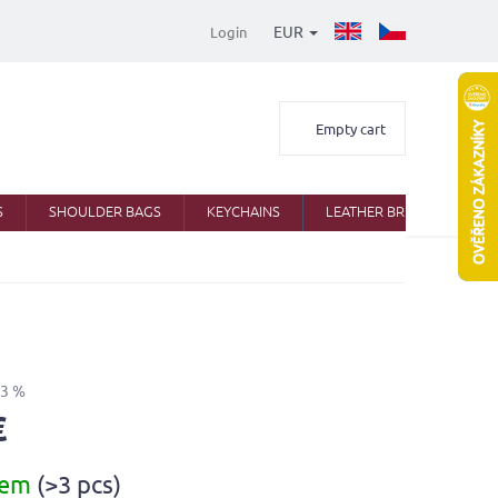
EUR
Login
Shopping
Empty cart
cart
S
SHOULDER BAGS
KEYCHAINS
LEATHER BRIEFCASES
33 %
€
dem
(>3 pcs)