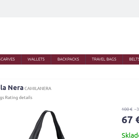
SCARVES
WALLETS
BACKPACKS
TRAVEL BAGS
BELT
la Nera
CAMILANERA
ngs
Rating details
100 €
–
67 
Measure
Skla
price: