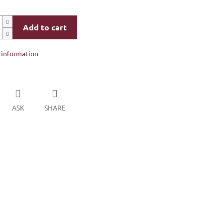
Add to cart
 information
ASK
SHARE