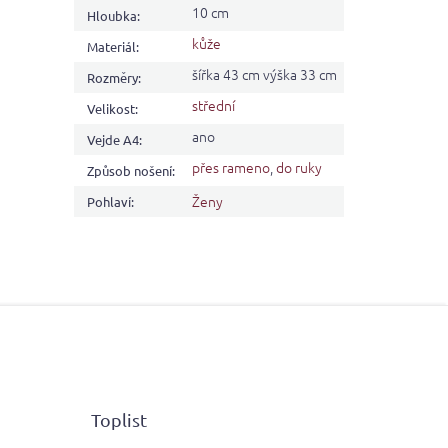
10 cm
Hloubka
:
kůže
Materiál
:
šířka 43 cm výška 33 cm
Rozměry
:
střední
Velikost
:
ano
Vejde A4
:
přes rameno
,
do ruky
Způsob nošení
:
Ženy
Pohlaví
:
Toplist