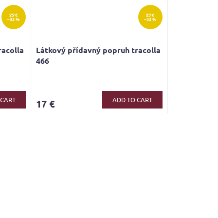
25 €
25 €
–32 %
–32 %
racolla
Látkový přídavný popruh tracolla
466
 CART
ADD TO CART
17 €