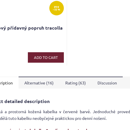
25 €
–32 %
vý přídavný popruh tracolla
ADD TO CART
ription
Alternative (16)
Rating (63)
Discussion
t detailed description
ká a prostorná kožená kabelka v červené barvě. Jednoduché proved
 dělá tuto kabelku neobyčejně praktickou pro denní nošení.