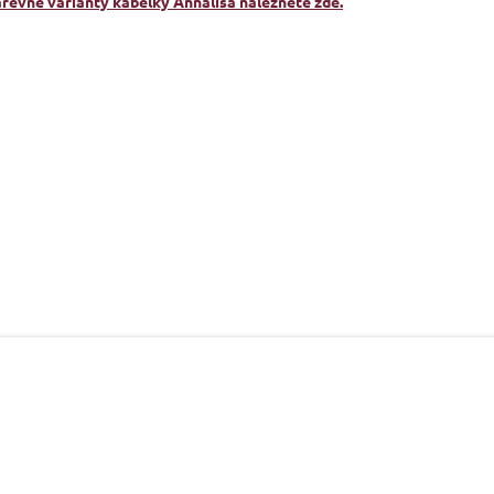
arevné varianty kabelky Annalisa naleznete zde.