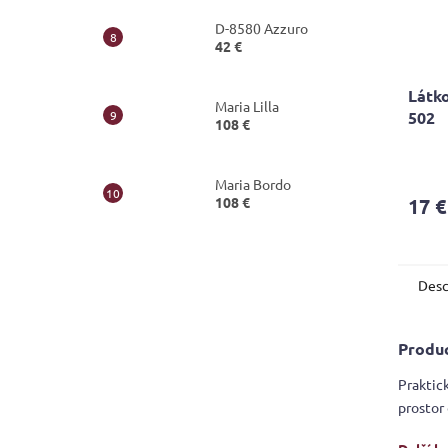
D-8580 Azzuro
42 €
Látko
Maria Lilla
502
108 €
Maria Bordo
108 €
17 €
Desc
Produc
Praktic
prostor