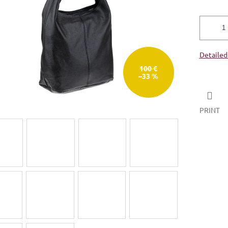
Detailed
100 €
–33 %
PRINT