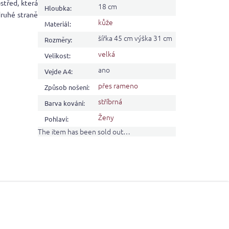
střed, která
18 cm
Hloubka
:
druhé straně
kůže
Materiál
:
šířka 45 cm výška 31 cm
Rozměry
:
velká
Velikost
:
ano
Vejde A4
:
přes rameno
Způsob nošení
:
stříbrná
Barva kování
:
Ženy
Pohlaví
:
The item has been sold out…