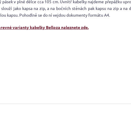
ý pásek v plné délce cca 105 cm. Uvnitř kabelky najdeme přepážku upro
 slouží jako kapsa na zip, a na bočních stěnách pak kapsu na zip a na 
alou kapsu. Pohodlně se do ní vejdou dokumenty formátu A4.
arevné varianty kabelky Belloza naleznete zde.