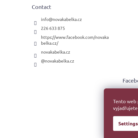
e
Contact
r
info
@
novakabelka.cz
226 633 875
https://www.facebook.com/novaka
belka.cz/
novakabelka.cz
@novakabelka.cz
Faceb
Tento web 
vyjadřujete
Settings