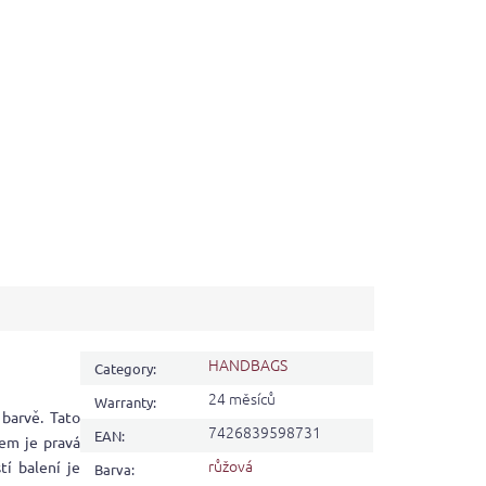
HANDBAGS
Category
:
24 měsíců
Warranty
:
barvě. Tato
7426839598731
EAN
:
em je pravá
růžová
tí balení je
Barva
: