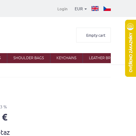
EUR
Login
Shopping
Empty cart
cart
S
SHOULDER BAGS
KEYCHAINS
LEATHER BRIEFCASES
33 %
 €
taz