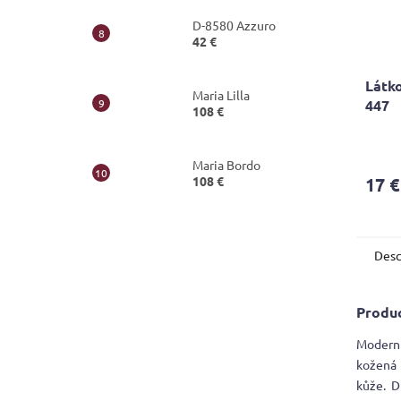
D-8580 Azzuro
42 €
Látko
Maria Lilla
447
108 €
Maria Bordo
108 €
17 €
Desc
Produc
Moderní
kožená 
kůže. D