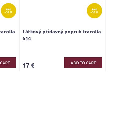
25 €
25 €
–32 %
–32 %
racolla
Látkový přídavný popruh tracolla
514
 CART
ADD TO CART
17 €