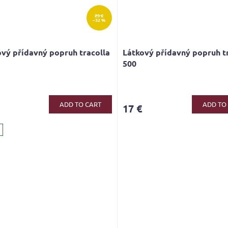
25 €
–32 %
vý přídavný popruh tracolla
Látkový přídavný popruh t
500
ADD TO CART
ADD TO
17 €