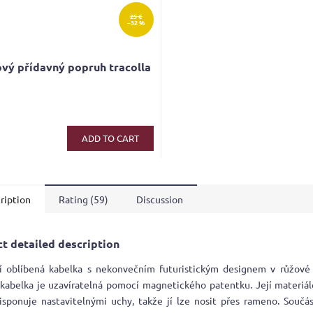
25 €
–32 %
vý přídavný popruh tracolla
ADD TO CART
ription
Rating (59)
Discussion
t detailed description
 oblíbená kabelka s nekonvečním futuristickým designem v růžové 
kabelka je uzavíratelná pomocí magnetického patentku. Její materiál
isponuje nastavitelnými uchy, takže jí lze nosit přes rameno. Součás