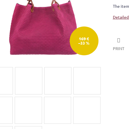
The item
Detailed
169 €
–33 %
PRINT