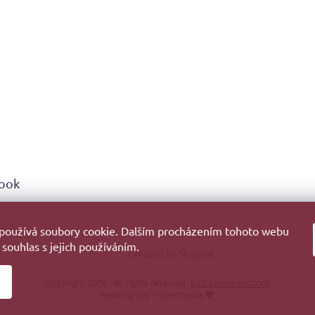
ook
používá soubory cookie. Dalším procházením tohoto webu
 souhlas s jejich používáním.
Created by Shoptet
Copyright 2026
. All rights reserved.
Edit cookie settings
Redesign by
Filipesmedia 🧡