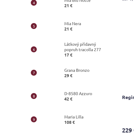
Mia Blu Notte
is
price:
21 €
4,0
out
of
Mia Nera
5
21 €
stars.
Látkový přídavný
popruh tracolla 277
17 €
Grana Bronzo
29 €
D-8580 Azzuro
Regi
42 €
The
Maria Lilla
avera
108 €
produ
229 
rating