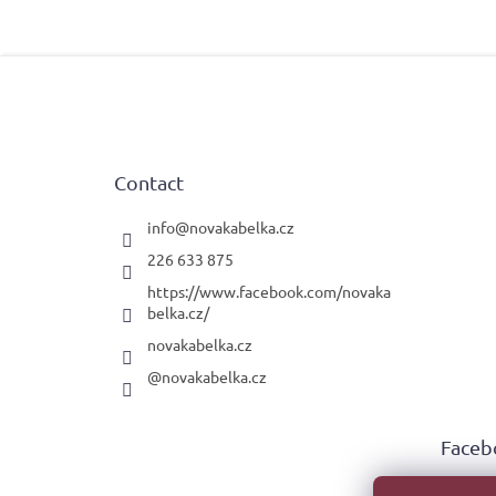
F
o
o
t
e
Contact
r
info
@
novakabelka.cz
226 633 875
https://www.facebook.com/novaka
belka.cz/
novakabelka.cz
@novakabelka.cz
Faceb