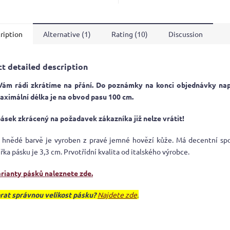
ription
Alternative (1)
Rating (10)
Discussion
t detailed description
Vám rádi zkrátíme na přání. Do poznámky na konci objednávky na
aximální délka je na obvod pasu 100 cm.
ásek zkrácený na požadavek zákazníka již nelze vrátit!
 hnědé barvě je vyroben z pravé jemné hovězí kůže. Má decentní spo
ířka pásku je 3,3 cm. Prvotřídní kvalita od italského výrobce.
arianty pásků naleznete zde.
rat správnou velikost pásku?
Najdete zde
.