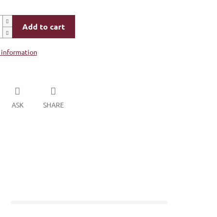
Add to cart
 information
ASK
SHARE