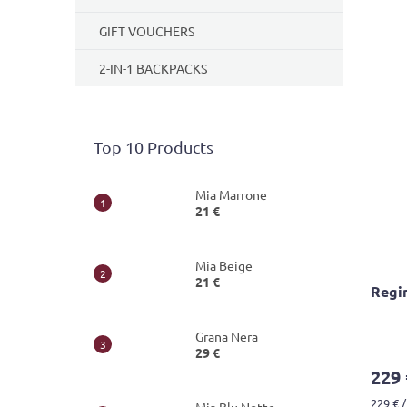
GIFT VOUCHERS
2-IN-1 BACKPACKS
Top 10 Products
Mia Marrone
21 €
Mia Beige
21 €
Regi
Grana Nera
The
29 €
avera
229 
produ
rating
Measu
229 € /