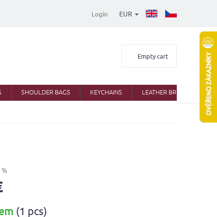
EUR
Login
Shopping
Empty cart
cart
S
SHOULDER BAGS
KEYCHAINS
LEATHER BRIEFCASES
 %
€
dem
(1 pcs)