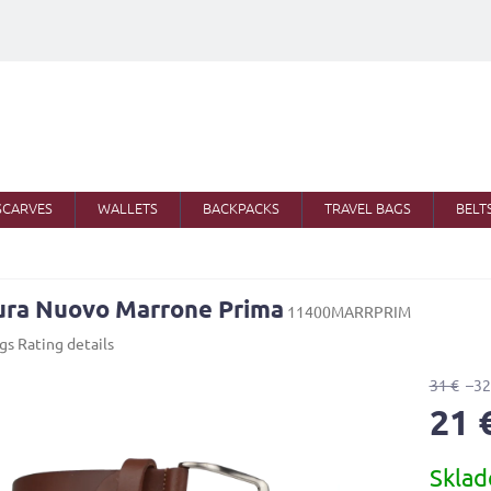
SCARVES
WALLETS
BACKPACKS
TRAVEL BAGS
BELT
ura Nuovo Marrone Prima
11400MARRPRIM
ngs
Rating details
31 €
–32
21 
Measure
Skla
price: