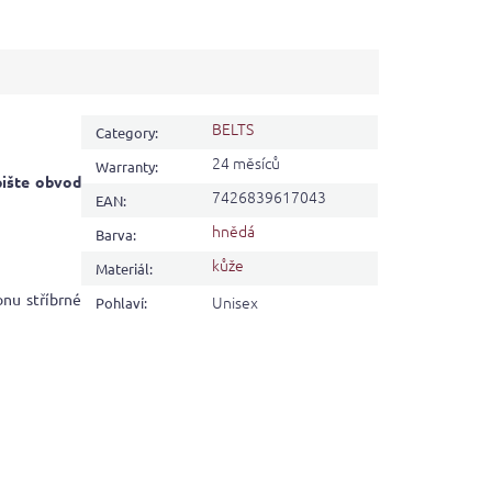
BELTS
Category
:
24 měsíců
Warranty
:
pište obvod
7426839617043
EAN
:
hnědá
Barva
:
kůže
Materiál
:
nu stříbrné
Unisex
Pohlaví
: