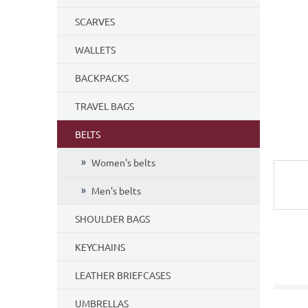
5
SCARVES
stars.
WALLETS
BACKPACKS
TRAVEL BAGS
BELTS
Women's belts
Men's belts
SHOULDER BAGS
KEYCHAINS
LEATHER BRIEFCASES
UMBRELLAS