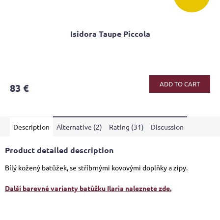
Isidora Taupe Piccola
The
average
product
ADD TO CART
83 €
rating
is
4,6
out
Description
Alternative (2)
Rating (31)
Discussion
of
5
stars.
Product detailed description
Bílý kožený batůžek, se stříbrnými kovovými doplňky a zipy.
Další barevné varianty batůžku Ilaria naleznete zde.