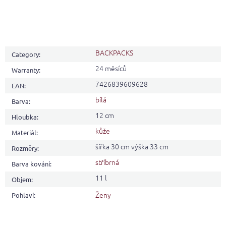
BACKPACKS
Category
:
24 měsíců
Warranty
:
7426839609628
EAN
:
bílá
Barva
:
12 cm
Hloubka
:
kůže
Materiál
:
šířka 30 cm výška 33 cm
Rozměry
:
stříbrná
Barva kování
:
11 l
Objem
:
Ženy
Pohlaví
: