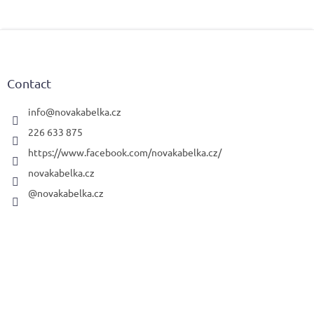
F
o
o
t
Contact
e
r
info
@
novakabelka.cz
226 633 875
https://www.facebook.com/novakabelka.cz/
novakabelka.cz
@novakabelka.cz