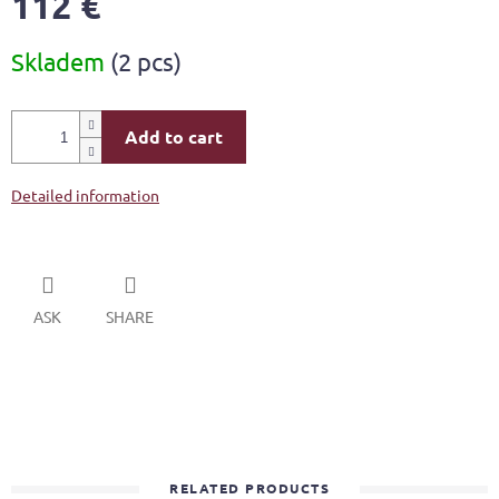
112 €
Measure
Skladem
(2 pcs)
price:
Add to cart
Detailed information
ASK
SHARE
RELATED PRODUCTS