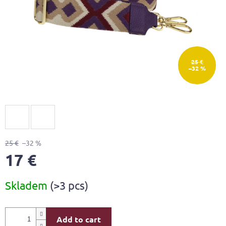
25 €
–32 %
25 €
–32 %
17 €
Measure
Skladem
(>3 pcs)
price:
Add to cart