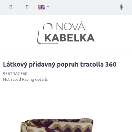
Skip
Shopping
to
content
cart
Látkový přídavný popruh tracolla 360
956TRAC360
The
Not rated
Rating details
average
product
rating
is
0,0
out
of
5
stars.