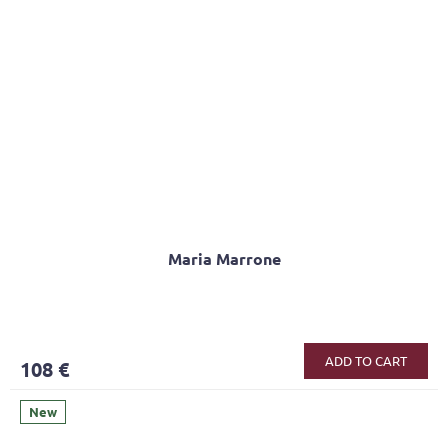
Maria Marrone
ADD TO CART
108 €
New