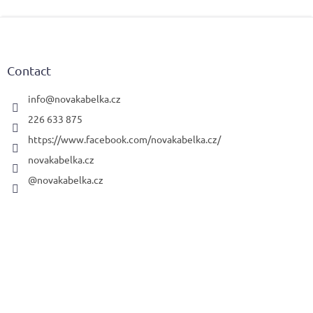
F
o
o
t
Contact
e
r
info
@
novakabelka.cz
226 633 875
https://www.facebook.com/novakabelka.cz/
novakabelka.cz
@novakabelka.cz